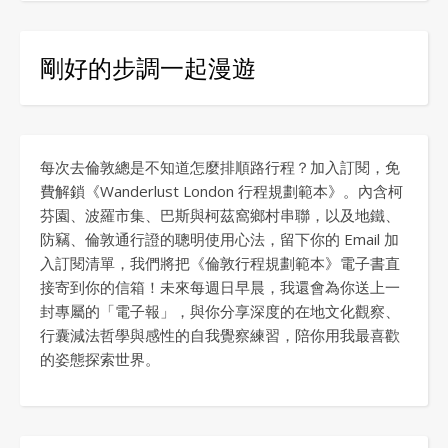
剛好的步調一起漫遊
每次去倫敦總是不知道怎麼排順路行程？加入訂閱，免
費解鎖《Wanderlust London 行程規劃範本》。內含柯
芬園、波羅市集、巴斯與柯茲窩鄉村串聯，以及地鐵、
防竊、倫敦通行證的聰明使用心法，留下你的 Email 加
入訂閱清單，我們將把《倫敦行程規劃範本》電子書直
接寄到你的信箱！未來每週日早晨，我還會為你送上一
封專屬的「電子報」，與你分享深度的在地文化觀察、
行囊減法哲學與感性的自我覺察練習，陪你用我最喜歡
的姿態探索世界。