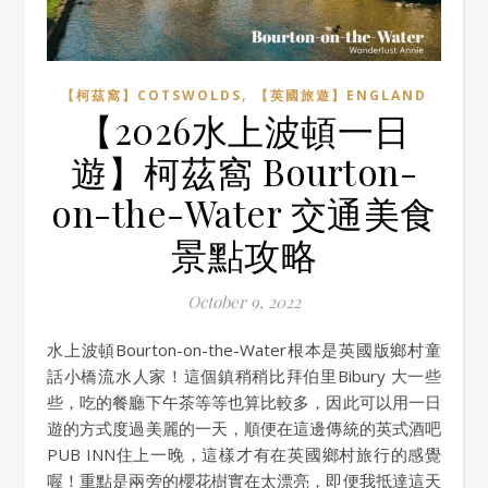
,
【柯茲窩】COTSWOLDS
【英國旅遊】ENGLAND
【2026水上波頓一日
遊】柯茲窩 Bourton-
on-the-Water 交通美食
景點攻略
October 9, 2022
水上波頓Bourton-on-the-Water根本是英國版鄉村童
話小橋流水人家！這個鎮稍稍比拜伯里Bibury 大一些
些，吃的餐廳下午茶等等也算比較多，因此可以用一日
遊的方式度過美麗的一天，順便在這邊傳統的英式酒吧
PUB INN住上一晚，這樣才有在英國鄉村旅行的感覺
喔！重點是兩旁的櫻花樹實在太漂亮，即便我抵達這天