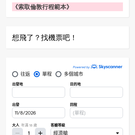
《索取倫敦行程範本》
想飛了？找機票吧！