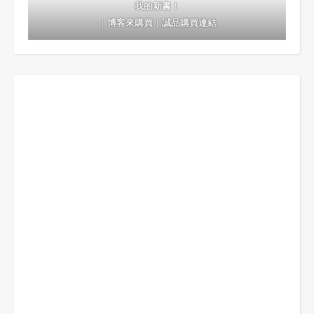
我的新書！
｜
博客來購買
｜
誠品購買連結