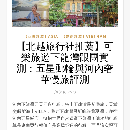
,
【亞洲旅遊】ASIA
【越南旅遊】VIETNAM
【北越旅行社推薦】可
樂旅遊下龍灣跟團實
測：五星郵輪與河內奢
華慢旅評測
July 9, 2023
河內下龍灣五天四夜行程，搭上下龍灣最新遊輪，天堂
斐儷號海上VILLA，遊走下龍灣最新航線蘭夏灣，住宿
河內五星飯店，擁抱世界自然遺產下龍灣！這次的行程
算是東南亞行程偏向是高檔舒適的行程，而且這次跟可