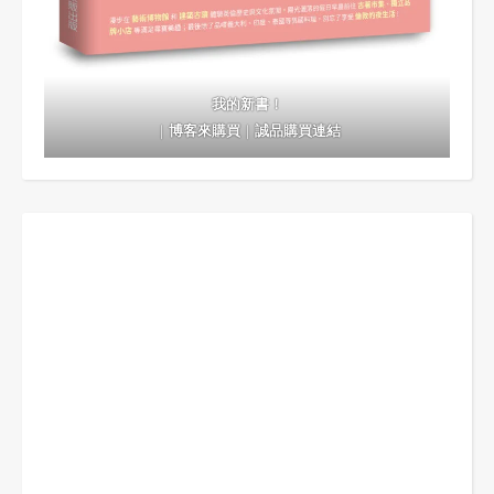
我的新書！
｜
博客來購買
｜
誠品購買連結