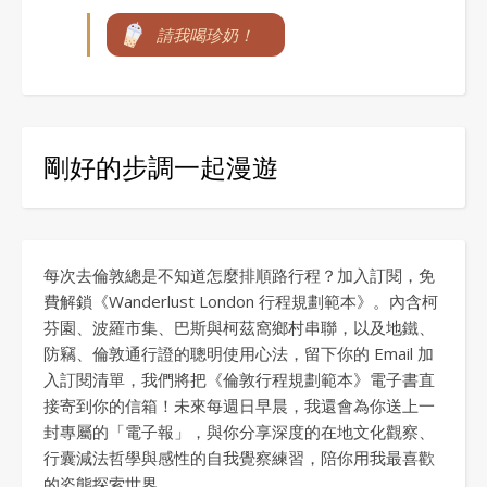
請我喝珍奶！
剛好的步調一起漫遊
每次去倫敦總是不知道怎麼排順路行程？加入訂閱，免
費解鎖《Wanderlust London 行程規劃範本》。內含柯
芬園、波羅市集、巴斯與柯茲窩鄉村串聯，以及地鐵、
防竊、倫敦通行證的聰明使用心法，留下你的 Email 加
入訂閱清單，我們將把《倫敦行程規劃範本》電子書直
接寄到你的信箱！未來每週日早晨，我還會為你送上一
封專屬的「電子報」，與你分享深度的在地文化觀察、
行囊減法哲學與感性的自我覺察練習，陪你用我最喜歡
的姿態探索世界。