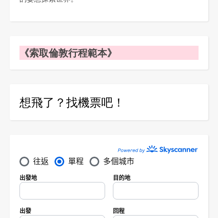
《索取倫敦行程範本》
想飛了？找機票吧！