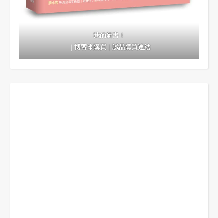
我的新書！
｜
博客來購買
｜
誠品購買連結