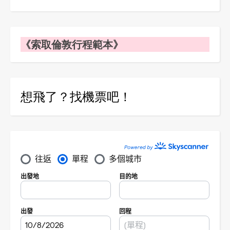
《索取倫敦行程範本》
想飛了？找機票吧！