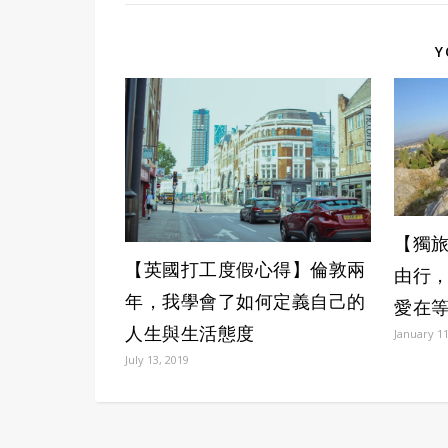
Y
【獨旅 
【英國打工度假心得】倫敦兩
由行
年，我學會了如何定義自己的
愛在
人生與生活態度
January 11
July 13, 2019