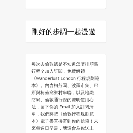
剛好的步調一起漫遊
每次去倫敦總是不知道怎麼排順路
行程？加入訂閱，免費解鎖
《Wanderlust London 行程規劃範
本》。內含柯芬園、波羅市集、巴
斯與柯茲窩鄉村串聯，以及地鐵、
防竊、倫敦通行證的聰明使用心
法，留下你的 Email 加入訂閱清
單，我們將把《倫敦行程規劃範
本》電子書直接寄到你的信箱！未
來每週日早晨，我還會為你送上一