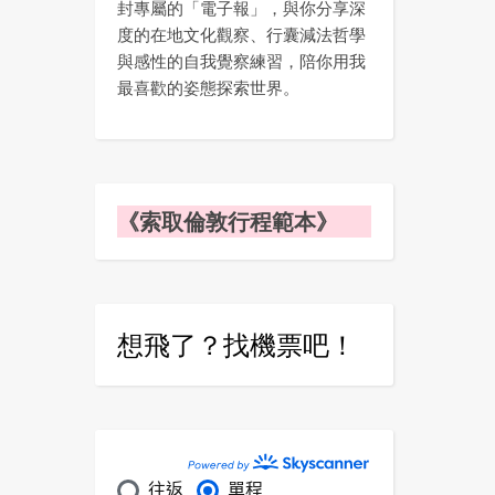
封專屬的「電子報」，與你分享深
度的在地文化觀察、行囊減法哲學
與感性的自我覺察練習，陪你用我
最喜歡的姿態探索世界。
《索取倫敦行程範本》
想飛了？找機票吧！