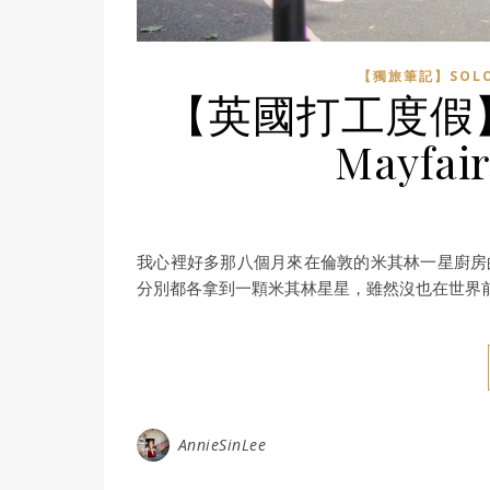
【獨旅筆記】SOLO
【英國打工度假】
Mayf
我心裡好多那八個月來在倫敦的米其林一星廚房的
分別都各拿到一顆米其林星星，雖然沒也在世界
AnnieSinLee