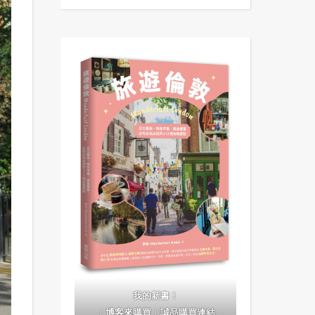
我的新書！
｜
博客來購買
｜
誠品購買連結