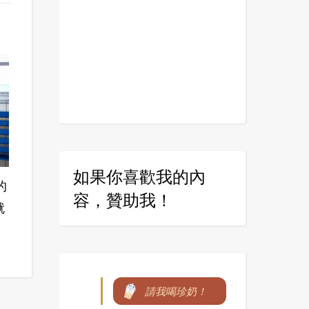
如果你喜歡我的內
的
容，贊助我！
就
請我喝珍奶！