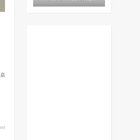
間店
nt