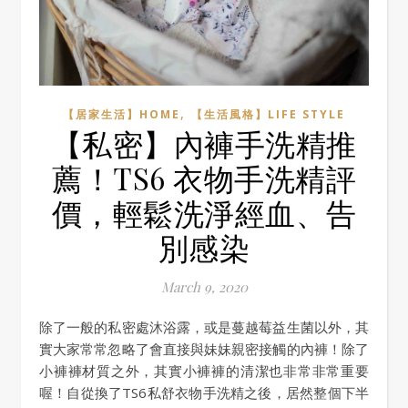
,
【居家生活】HOME
【生活風格】LIFE STYLE
【私密】內褲手洗精推
薦！TS6 衣物手洗精評
價，輕鬆洗淨經血、告
別感染
March 9, 2020
除了一般的私密處沐浴露，或是蔓越莓益生菌以外，其
實大家常常忽略了會直接與妹妹親密接觸的內褲！除了
小褲褲材質之外，其實小褲褲的清潔也非常非常重要
喔！自從換了TS6私舒衣物手洗精之後，居然整個下半