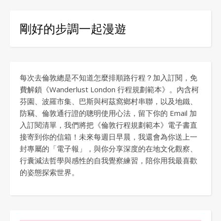
剛好的步調一起漫遊
每次去倫敦總是不知道怎麼排順路行程？加入訂閱，免
費解鎖《Wanderlust London 行程規劃範本》。內含柯
芬園、波羅市集、巴斯與柯茲窩鄉村串聯，以及地鐵、
防竊、倫敦通行證的聰明使用心法，留下你的 Email 加
入訂閱清單，我們將把《倫敦行程規劃範本》電子書直
接寄到你的信箱！未來每週日早晨，我還會為你送上一
封專屬的「電子報」，與你分享深度的在地文化觀察、
行囊減法哲學與感性的自我覺察練習，陪你用我最喜歡
的姿態探索世界。