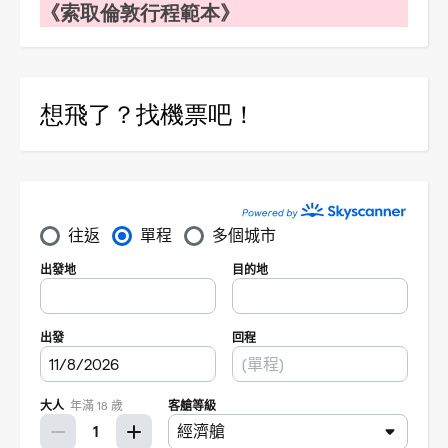
《索取倫敦行程範本》
想飛了？找機票吧！