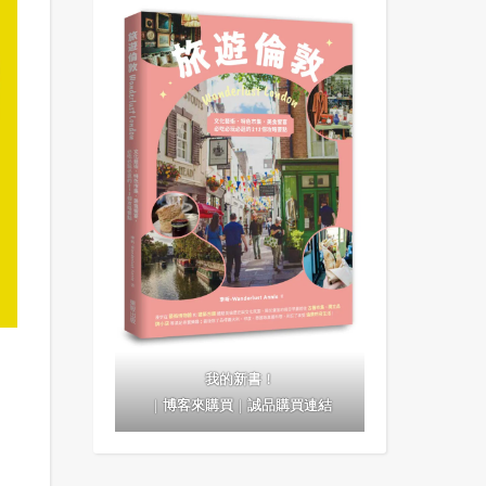
我的新書！
｜
博客來購買
｜
誠品購買連結