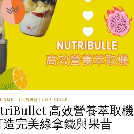
,
HOME
【生活風格】LIFE STYLE
riBullet 高效營養萃取機
打造完美綠拿鐵與果昔