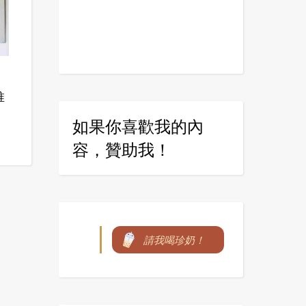
推
如果你喜歡我的內
容，贊助我！
請我喝珍奶！