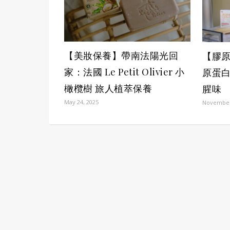
【美妝保養】帶南法陽光回
【膠
家：法國 Le Petit Olivier 小
原蛋
橄欖樹 旅人植萃保養
腥味
May 24, 2025
November