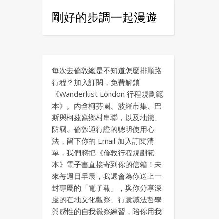
剛好的步調一起漫遊
每次去倫敦總是不知道怎麼排順路
行程？加入訂閱，免費解鎖
《Wanderlust London 行程規劃範
本》。內含柯芬園、波羅市集、巴
斯與柯茲窩鄉村串聯，以及地鐵、
防竊、倫敦通行證的聰明使用心
法，留下你的 Email 加入訂閱清
單，我們將把《倫敦行程規劃範
本》電子書直接寄到你的信箱！未
來每週日早晨，我還會為你送上一
封專屬的「電子報」，與你分享深
度的在地文化觀察、行囊減法哲學
與感性的自我覺察練習，陪你用我