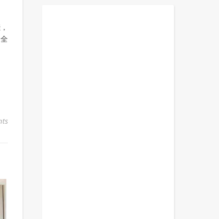
踐，
是全
ts