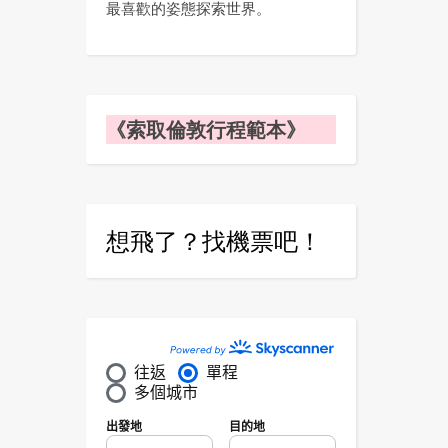
最喜歡的姿態探索世界。
《索取倫敦行程範本》
想飛了？找機票吧！