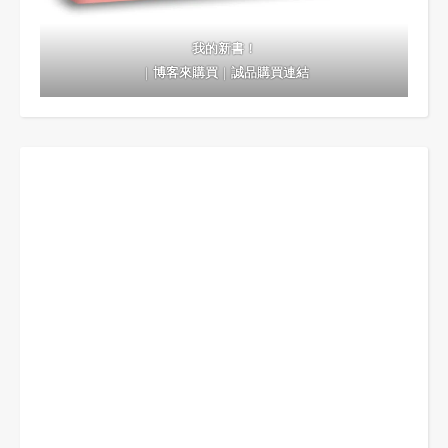
我的新書！
｜
博客來購買
｜
誠品購買連結