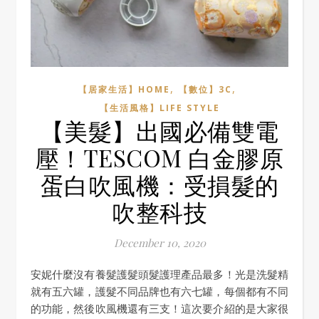
,
,
【居家生活】HOME
【數位】3C
【生活風格】LIFE STYLE
【美髮】出國必備雙電
壓！TESCOM 白金膠原
蛋白吹風機：受損髮的
吹整科技
December 10, 2020
安妮什麼沒有養髮護髮頭髮護理產品最多！光是洗髮精
就有五六罐，護髮不同品牌也有六七罐，每個都有不同
的功能，然後吹風機還有三支！這次要介紹的是大家很