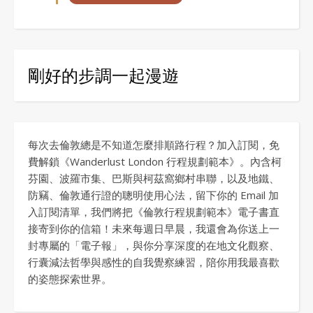
剛好的步調一起漫遊
每次去倫敦總是不知道怎麼排順路行程？加入訂閱，免
費解鎖《Wanderlust London 行程規劃範本》。內含柯
芬園、波羅市集、巴斯與柯茲窩鄉村串聯，以及地鐵、
防竊、倫敦通行證的聰明使用心法，留下你的 Email 加
入訂閱清單，我們將把《倫敦行程規劃範本》電子書直
接寄到你的信箱！未來每週日早晨，我還會為你送上一
封專屬的「電子報」，與你分享深度的在地文化觀察、
行囊減法哲學與感性的自我覺察練習，陪你用我最喜歡
的姿態探索世界。