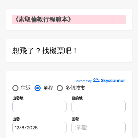
《索取倫敦行程範本》
想飛了？找機票吧！