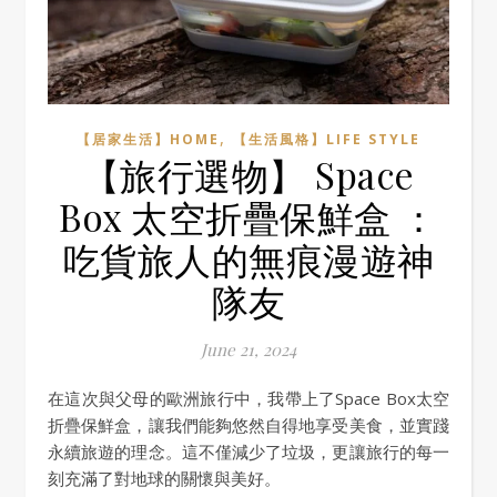
,
【居家生活】HOME
【生活風格】LIFE STYLE
【旅行選物】 Space
Box 太空折疊保鮮盒 ：
吃貨旅人的無痕漫遊神
隊友
June 21, 2024
在這次與父母的歐洲旅行中，我帶上了Space Box太空
折疊保鮮盒，讓我們能夠悠然自得地享受美食，並實踐
永續旅遊的理念。這不僅減少了垃圾，更讓旅行的每一
刻充滿了對地球的關懷與美好。