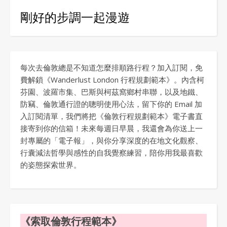
剛好的步調一起漫遊
每次去倫敦總是不知道怎麼排順路行程？加入訂閱，免
費解鎖《Wanderlust London 行程規劃範本》。內含柯
芬園、波羅市集、巴斯與柯茲窩鄉村串聯，以及地鐵、
防竊、倫敦通行證的聰明使用心法，留下你的 Email 加
入訂閱清單，我們將把《倫敦行程規劃範本》電子書直
接寄到你的信箱！未來每週日早晨，我還會為你送上一
封專屬的「電子報」，與你分享深度的在地文化觀察、
行囊減法哲學與感性的自我覺察練習，陪你用我最喜歡
的姿態探索世界。
《索取倫敦行程範本》