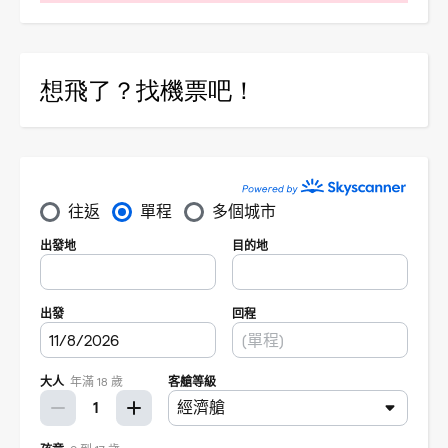
想飛了？找機票吧！