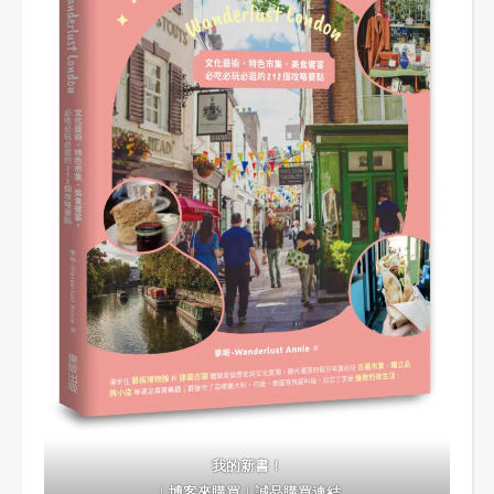
我的新書！
｜
博客來購買
｜
誠品購買連結