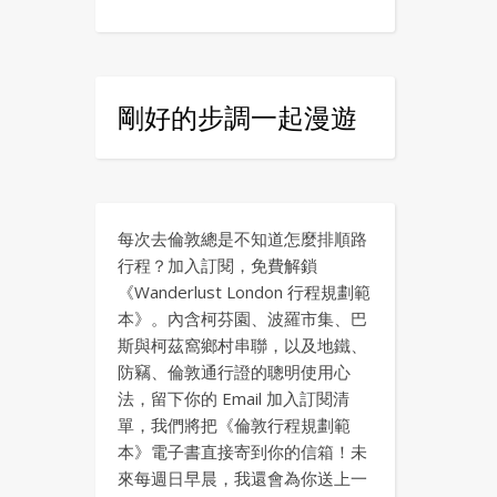
剛好的步調一起漫遊
每次去倫敦總是不知道怎麼排順路
行程？加入訂閱，免費解鎖
《Wanderlust London 行程規劃範
本》。內含柯芬園、波羅市集、巴
斯與柯茲窩鄉村串聯，以及地鐵、
防竊、倫敦通行證的聰明使用心
法，留下你的 Email 加入訂閱清
單，我們將把《倫敦行程規劃範
本》電子書直接寄到你的信箱！未
來每週日早晨，我還會為你送上一