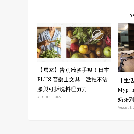
Y
【居家】告別殘膠手痠！日本
PLUS 普樂士文具，激推不沾
【生
膠與可拆洗料理剪刀
Mypr
August 19, 2022
奶茶
August 1, 