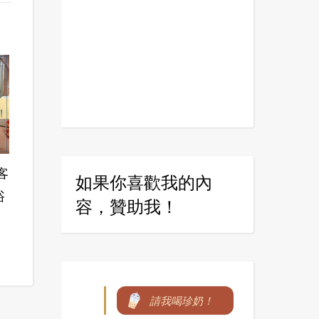
客
如果你喜歡我的內
浴
容，贊助我！
請我喝珍奶！