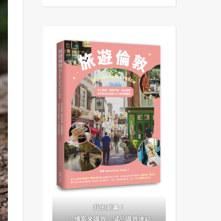
我的新書！
｜
博客來購買
｜
誠品購買連結