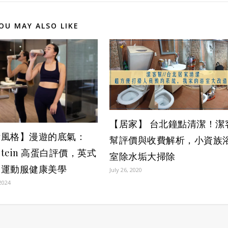
OU MAY ALSO LIKE
【居家】 台北鐘點清潔！潔
活風格】漫遊的底氣：
幫評價與收費解析，小資族
otein 高蛋白評價，英式
室除水垢大掃除
到運動服健康美學
July 26, 2020
2024