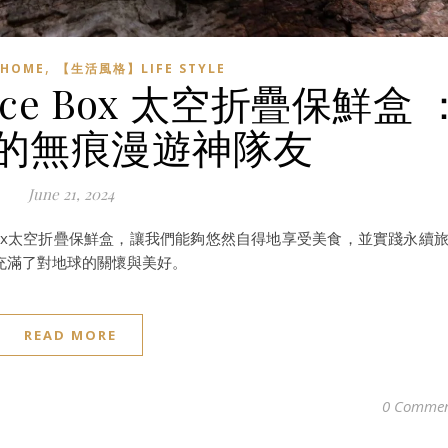
,
HOME
【生活風格】LIFE STYLE
ce Box 太空折疊保鮮盒 
的無痕漫遊神隊友
June 21, 2024
 Box太空折疊保鮮盒，讓我們能夠悠然自得地享受美食，並實踐永續
充滿了對地球的關懷與美好。
READ MORE
0 Commen