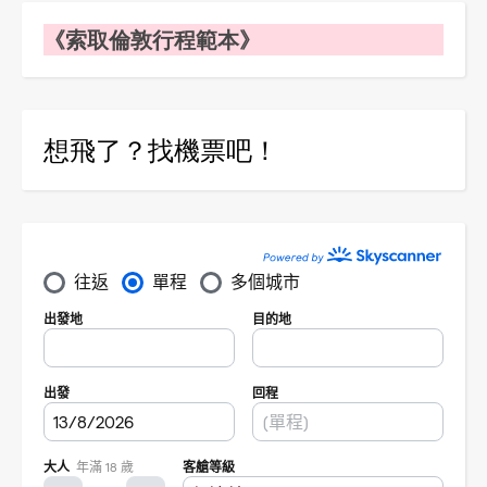
《索取倫敦行程範本》
想飛了？找機票吧！