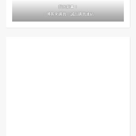
我的新書！
｜
博客來購買
｜
誠品購買連結