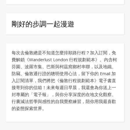
剛好的步調一起漫遊
每次去倫敦總是不知道怎麼排順路行程？加入訂閱，免
費解鎖《Wanderlust London 行程規劃範本》。內含柯
芬園、波羅市集、巴斯與柯茲窩鄉村串聯，以及地鐵、
防竊、倫敦通行證的聰明使用心法，留下你的 Email 加
入訂閱清單，我們將把《倫敦行程規劃範本》電子書直
接寄到你的信箱！未來每週日早晨，我還會為你送上一
封專屬的「電子報」，與你分享深度的在地文化觀察、
行囊減法哲學與感性的自我覺察練習，陪你用我最喜歡
的姿態探索世界。