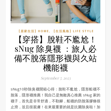
,
【居家生活】HOME
【生活風格】LIFE STYLE
【穿搭】脫鞋不尷尬！
sNug 除臭襪 ：旅人必
備不脫落隱形襪與久站
機能襪
September 7, 2023
sNug10秒除臭襪開箱心得：脫鞋不尷尬，隱形船襪不
脫落，隱形襪推薦！我自己是無敵真心推薦 sNug 家的
襪子，首先是非常舒適，不勒腳，船襪的防脫落膠條很
止滑，並且很親膚！在來最重要的就是抗菌除臭啦！加