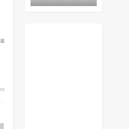
：
我這
ts