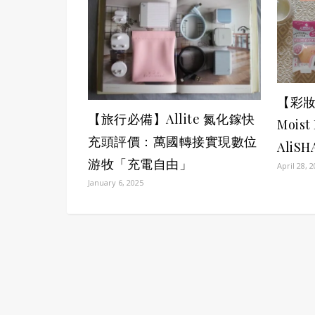
【彩
【旅行必備】Allite 氮化鎵快
Mois
充頭評價：萬國轉接實現數位
Ali
游牧「充電自由」
April 28, 
January 6, 2025