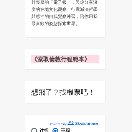
封專屬的「電子報」，與你分享深
度的在地文化觀察、行囊減法哲學
與感性的自我覺察練習，陪你用我
最喜歡的姿態探索世界。
《索取倫敦行程範本》
想飛了？找機票吧！