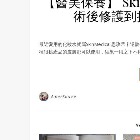
【醫美保養】 Ski
術後修護到
最近愛用的化妝水就屬SkinMedica-思玫
種很挑產品的皮膚都可以使用，結果一用之下不
AnnieSinLee
Y