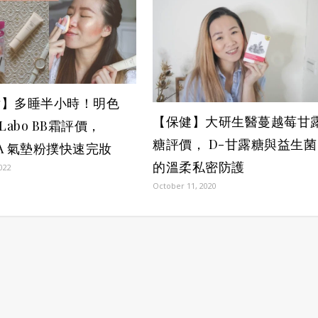
妝】多睡半小時！明色
【保健】大研生醫蔓越莓甘
t Labo BB霜評價，
糖評價， D-甘露糖與益生菌
SHA 氣墊粉撲快速完妝
的溫柔私密防護
2022
October 11, 2020