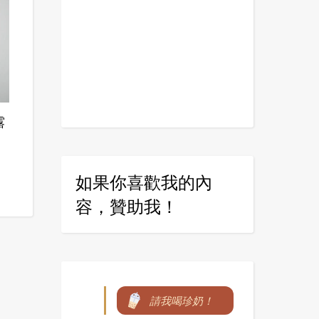
露
如果你喜歡我的內
容，贊助我！
請我喝珍奶！