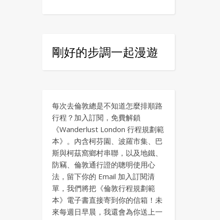
剛好的步調一起漫遊
每次去倫敦總是不知道怎麼排順路
行程？加入訂閱，免費解鎖
《Wanderlust London 行程規劃範
本》。內含柯芬園、波羅市集、巴
斯與柯茲窩鄉村串聯，以及地鐵、
防竊、倫敦通行證的聰明使用心
法，留下你的 Email 加入訂閱清
單，我們將把《倫敦行程規劃範
本》電子書直接寄到你的信箱！未
來每週日早晨，我還會為你送上一