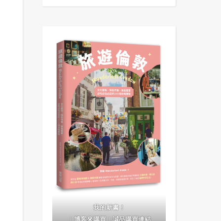
我的新書！
｜
博客來購買
｜
誠品購買連結