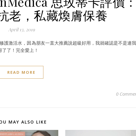
nMedica 思玫蒂卡評價
抗老，私藏煥膚保養
April 13, 2019
蒂卡逆齡修護激活水，因為朋友一直大推薦說超級好用，我就確認是不是連
得了了！完全愛上！
READ MORE
0 Commen
OU MAY ALSO LIKE