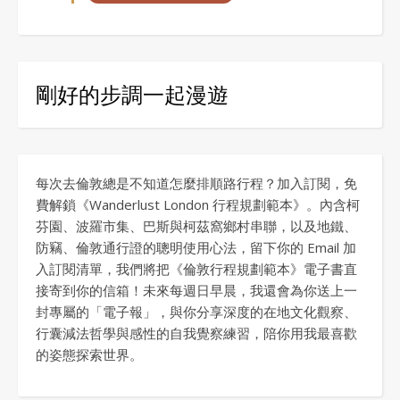
剛好的步調一起漫遊
每次去倫敦總是不知道怎麼排順路行程？加入訂閱，免
費解鎖《Wanderlust London 行程規劃範本》。內含柯
芬園、波羅市集、巴斯與柯茲窩鄉村串聯，以及地鐵、
防竊、倫敦通行證的聰明使用心法，留下你的 Email 加
入訂閱清單，我們將把《倫敦行程規劃範本》電子書直
接寄到你的信箱！未來每週日早晨，我還會為你送上一
封專屬的「電子報」，與你分享深度的在地文化觀察、
行囊減法哲學與感性的自我覺察練習，陪你用我最喜歡
的姿態探索世界。