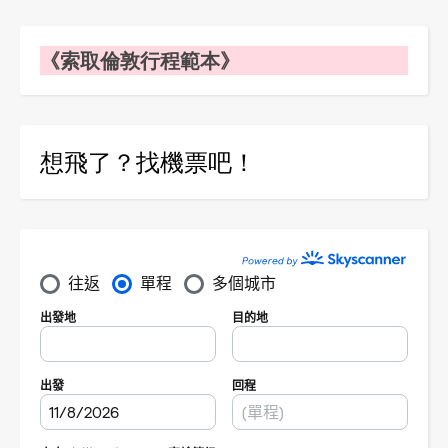
《索取倫敦行程範本》
想飛了？找機票吧！