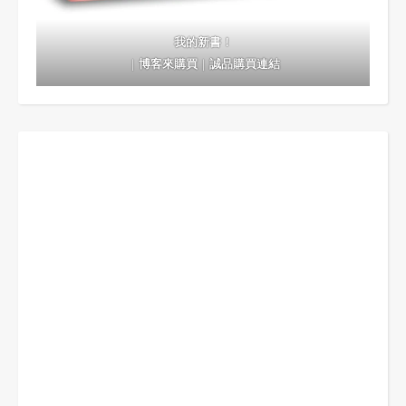
我的新書！
｜
博客來購買
｜
誠品購買連結