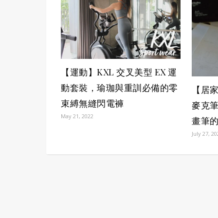
【運動】KXL 交叉美型 EX 運
動套裝，瑜珈與重訓必備的零
【居家
束縛無縫閃電褲
麥克筆 
May 21, 2022
畫筆
July 27, 2