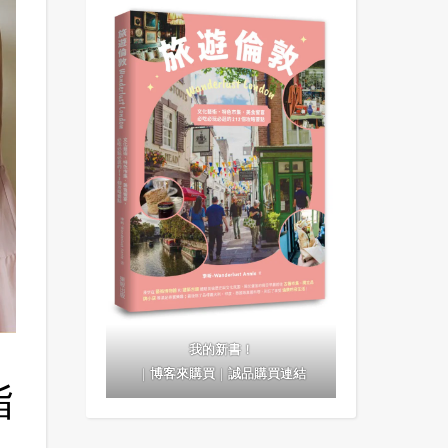
我的新書！
｜
博客來購買
｜
誠品購買連結
指