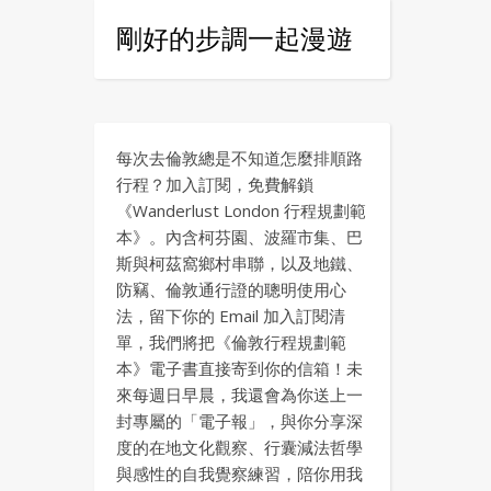
剛好的步調一起漫遊
每次去倫敦總是不知道怎麼排順路
行程？加入訂閱，免費解鎖
《Wanderlust London 行程規劃範
本》。內含柯芬園、波羅市集、巴
斯與柯茲窩鄉村串聯，以及地鐵、
防竊、倫敦通行證的聰明使用心
法，留下你的 Email 加入訂閱清
單，我們將把《倫敦行程規劃範
本》電子書直接寄到你的信箱！未
來每週日早晨，我還會為你送上一
封專屬的「電子報」，與你分享深
度的在地文化觀察、行囊減法哲學
與感性的自我覺察練習，陪你用我