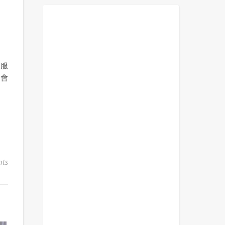
師服
的會
ts