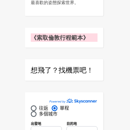
最喜歡的姿態探索世界。
《索取倫敦行程範本》
想飛了？找機票吧！