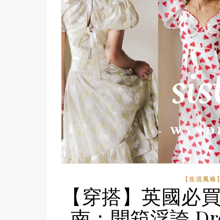
【生活風格】L
【穿搭】英國必買浪漫系
南：開箱浮誇 Drea