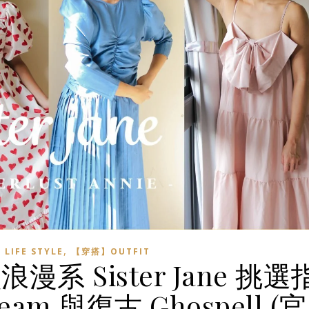
,
IFE STYLE
【穿搭】OUTFIT
 Sister Jane 挑選
m 與復古 Ghospell (官