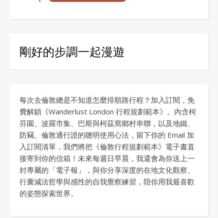
剛好的步調一起漫遊
每次去倫敦總是不知道怎麼排順路行程？加入訂閱，免
費解鎖《Wanderlust London 行程規劃範本》。內含柯
芬園、波羅市集、巴斯與柯茲窩鄉村串聯，以及地鐵、
防竊、倫敦通行證的聰明使用心法，留下你的 Email 加
入訂閱清單，我們將把《倫敦行程規劃範本》電子書直
接寄到你的信箱！未來每週日早晨，我還會為你送上一
封專屬的「電子報」，與你分享深度的在地文化觀察、
行囊減法哲學與感性的自我覺察練習，陪你用我最喜歡
的姿態探索世界。