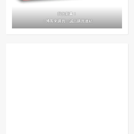
我的新書！
｜
博客來購買
｜
誠品購買連結