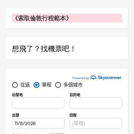
《索取倫敦行程範本》
想飛了？找機票吧！