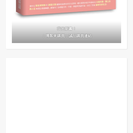
我的新書！
｜
博客來購買
｜
誠品購買連結