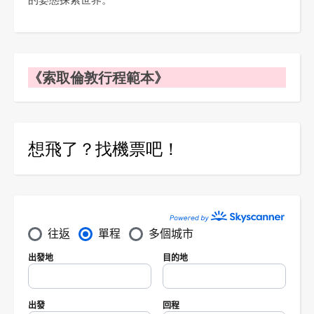
《索取倫敦行程範本》
想飛了？找機票吧！