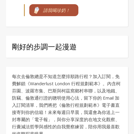
請我喝珍奶！
剛好的步調一起漫遊
每次去倫敦總是不知道怎麼排順路行程？加入訂閱，免
費解鎖《Wanderlust London 行程規劃範本》。內含柯
芬園、波羅市集、巴斯與柯茲窩鄉村串聯，以及地鐵、
防竊、倫敦通行證的聰明使用心法，留下你的 Email 加
入訂閱清單，我們將把《倫敦行程規劃範本》電子書直
接寄到你的信箱！未來每週日早晨，我還會為你送上一
封專屬的「電子報」，與你分享深度的在地文化觀察、
行囊減法哲學與感性的自我覺察練習，陪你用我最喜歡
的姿態探索世界。