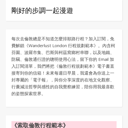
剛好的步調一起漫遊
每次去倫敦總是不知道怎麼排順路行程？加入訂閱，免
費解鎖《Wanderlust London 行程規劃範本》。內含柯
芬園、波羅市集、巴斯與柯茲窩鄉村串聯，以及地鐵、
防竊、倫敦通行證的聰明使用心法，留下你的 Email 加
入訂閱清單，我們將把《倫敦行程規劃範本》電子書直
接寄到你的信箱！未來每週日早晨，我還會為你送上一
封專屬的「電子報」，與你分享深度的在地文化觀察、
行囊減法哲學與感性的自我覺察練習，陪你用我最喜歡
的姿態探索世界。
《索取倫敦行程範本》