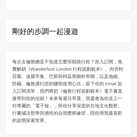
剛好的步調一起漫遊
每次去倫敦總是不知道怎麼排順路行程？加入訂閱，免
費解鎖《Wanderlust London 行程規劃範本》。內含柯
芬園、波羅市集、巴斯與柯茲窩鄉村串聯，以及地鐵、
防竊、倫敦通行證的聰明使用心法，留下你的 Email 加
入訂閱清單，我們將把《倫敦行程規劃範本》電子書直
接寄到你的信箱！未來每週日早晨，我還會為你送上一
封專屬的「電子報」，與你分享深度的在地文化觀察、
行囊減法哲學與感性的自我覺察練習，陪你用我最喜歡
的姿態探索世界。