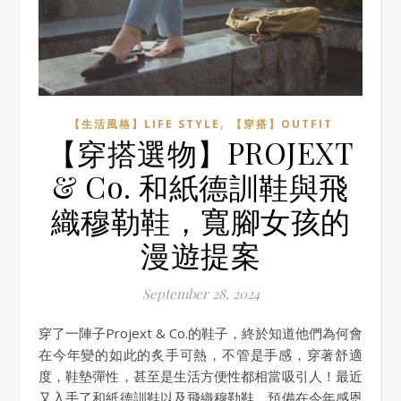
,
【生活風格】LIFE STYLE
【穿搭】OUTFIT
【穿搭選物】PROJEXT
& Co. 和紙德訓鞋與飛
織穆勒鞋，寬腳女孩的
漫遊提案
September 28, 2024
穿了一陣子Projext & Co.的鞋子，終於知道他們為何會
在今年變的如此的炙手可熱，不管是手感，穿著舒適
度，鞋墊彈性，甚至是生活方便性都相當吸引人！最近
又入手了和紙德訓鞋以及飛織穆勒鞋，預備在今年感恩