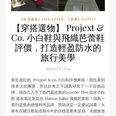
,
【生活風格】LIFE STYLE
【穿搭】OUTFIT
【穿搭選物】 Projext &
Co. 小白鞋與飛織芭蕾鞋
評價，打造輕盈防水的
旅行美學
August 6, 2024
最近超紅的 Projext & Co.小白鞋評價來啦！我也看到
很多人在團購，所以好奇之下認真研究了一下這個品
牌，我自己入手了他們最經典的Scooter One 防水小白
鞋 還有最近新款的 Maison Ballet 飛織芭蕾鞋！因為一
看到是個永續慢時尚品牌，我就決定一定要試試看！大
家有在關注都知道我今年的目標是要來提倡「永續旅遊