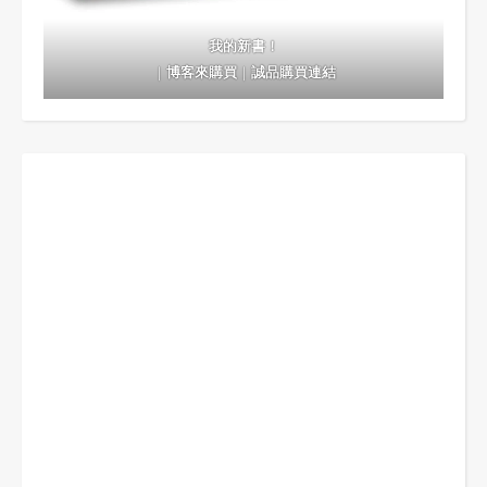
我的新書！
｜
博客來購買
｜
誠品購買連結