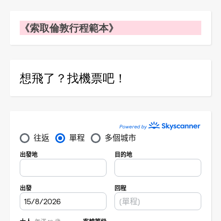
《索取倫敦行程範本》
想飛了？找機票吧！