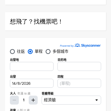
想飛了？找機票吧！