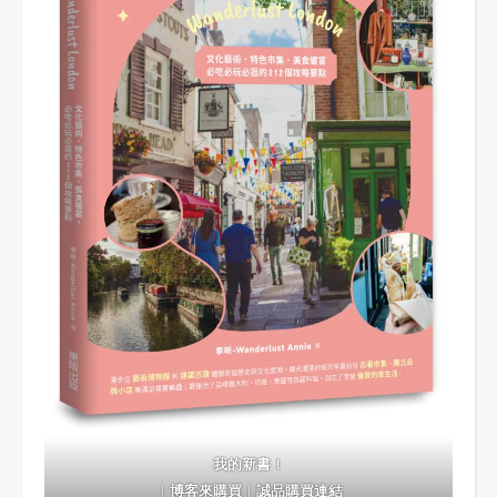
我的新書！
｜
博客來購買
｜
誠品購買連結