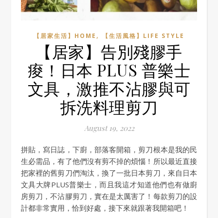
,
【居家生活】HOME
【生活風格】LIFE STYLE
【居家】告別殘膠手
痠！日本 PLUS 普樂士
文具，激推不沾膠與可
拆洗料理剪刀
August 19, 2022
拼貼，寫日誌，下廚，部落客開箱，剪刀根本是我的民
生必需品，有了他們沒有剪不掉的煩惱！所以最近直接
把家裡的舊剪刀們淘汰，換了一批日本剪刀，來自日本
文具大牌PLUS普樂士，而且我這才知道他們也有做廚
房剪刀，不沾膠剪刀，實在是太厲害了！每款剪刀的設
計都非常實用，恰到好處，接下來就跟著我開箱吧！