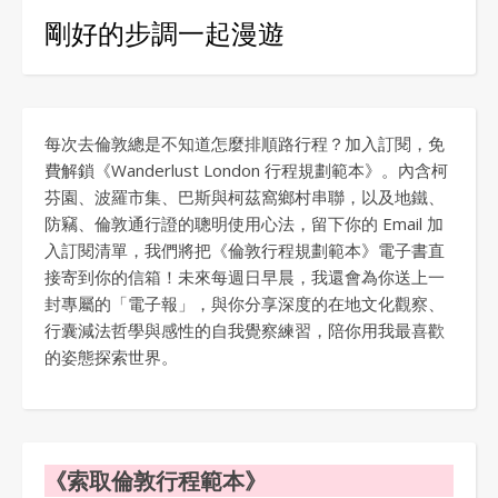
剛好的步調一起漫遊
每次去倫敦總是不知道怎麼排順路行程？加入訂閱，免
費解鎖《Wanderlust London 行程規劃範本》。內含柯
芬園、波羅市集、巴斯與柯茲窩鄉村串聯，以及地鐵、
防竊、倫敦通行證的聰明使用心法，留下你的 Email 加
入訂閱清單，我們將把《倫敦行程規劃範本》電子書直
接寄到你的信箱！未來每週日早晨，我還會為你送上一
封專屬的「電子報」，與你分享深度的在地文化觀察、
行囊減法哲學與感性的自我覺察練習，陪你用我最喜歡
的姿態探索世界。
《索取倫敦行程範本》