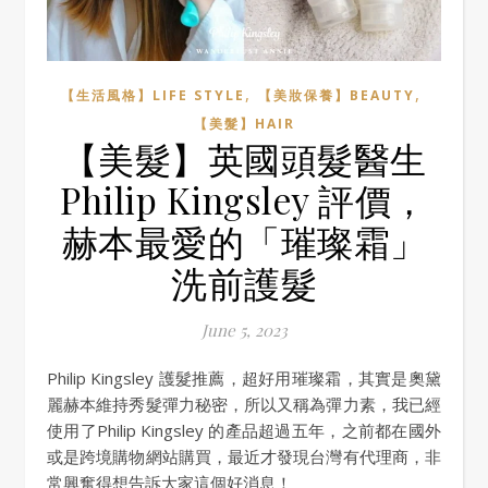
,
,
【生活風格】LIFE STYLE
【美妝保養】BEAUTY
【美髮】HAIR
【美髮】英國頭髮醫生
Philip Kingsley 評價，
赫本最愛的「璀璨霜」
洗前護髮
June 5, 2023
Philip Kingsley 護髮推薦，超好用璀璨霜，其實是奧黛
麗赫本維持秀髮彈力秘密，所以又稱為彈力素，我已經
使用了Philip Kingsley 的產品超過五年，之前都在國外
或是跨境購物網站購買，最近才發現台灣有代理商，非
常興奮得想告訴大家這個好消息！