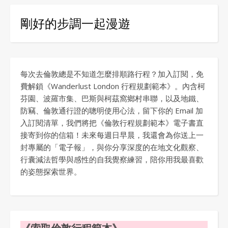
剛好的步調一起漫遊
每次去倫敦總是不知道怎麼排順路行程？加入訂閱，免
費解鎖《Wanderlust London 行程規劃範本》。內含柯
芬園、波羅市集、巴斯與柯茲窩鄉村串聯，以及地鐵、
防竊、倫敦通行證的聰明使用心法，留下你的 Email 加
入訂閱清單，我們將把《倫敦行程規劃範本》電子書直
接寄到你的信箱！未來每週日早晨，我還會為你送上一
封專屬的「電子報」，與你分享深度的在地文化觀察、
行囊減法哲學與感性的自我覺察練習，陪你用我最喜歡
的姿態探索世界。
《索取倫敦行程範本》