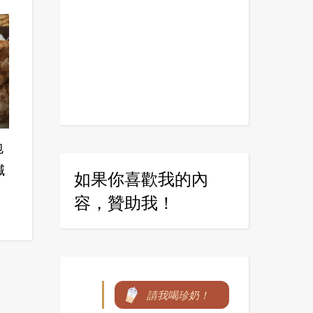
包
減
如果你喜歡我的內
容，贊助我！
請我喝珍奶！