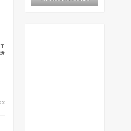
用了
告訴
ts