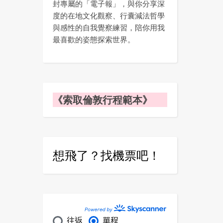
封專屬的「電子報」，與你分享深
度的在地文化觀察、行囊減法哲學
與感性的自我覺察練習，陪你用我
最喜歡的姿態探索世界。
《索取倫敦行程範本》
想飛了？找機票吧！