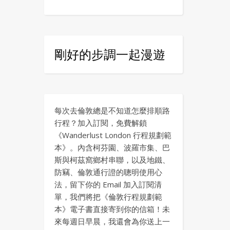
剛好的步調一起漫遊
每次去倫敦總是不知道怎麼排順路
行程？加入訂閱，免費解鎖
《Wanderlust London 行程規劃範
本》。內含柯芬園、波羅市集、巴
斯與柯茲窩鄉村串聯，以及地鐵、
防竊、倫敦通行證的聰明使用心
法，留下你的 Email 加入訂閱清
單，我們將把《倫敦行程規劃範
本》電子書直接寄到你的信箱！未
來每週日早晨，我還會為你送上一