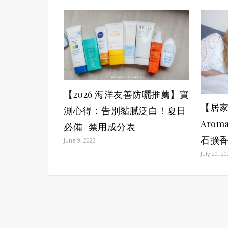
【2026 海洋友善防曬推薦】實
【居家】
測心得：告別黏膩泛白！夏日
Aro
必備+禁用成分表
石擴
June 9, 2023
July 20, 2