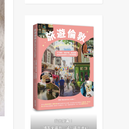
我的新書！
｜
博客來購買
｜
誠品購買連結