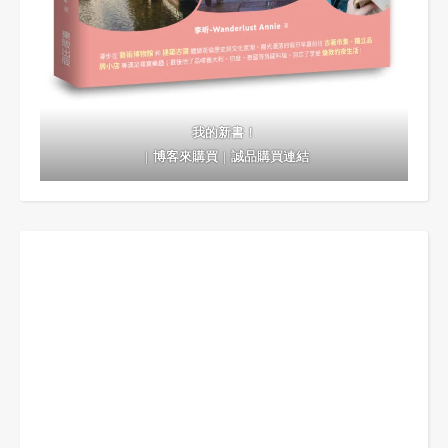
我的新書！
｜
博客來購買
｜
誠品購買連結