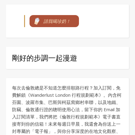
請我喝珍奶！
剛好的步調一起漫遊
每次去倫敦總是不知道怎麼排順路行程？加入訂閱，免
費解鎖《Wanderlust London 行程規劃範本》。內含柯
芬園、波羅市集、巴斯與柯茲窩鄉村串聯，以及地鐵、
防竊、倫敦通行證的聰明使用心法，留下你的 Email 加
入訂閱清單，我們將把《倫敦行程規劃範本》電子書直
接寄到你的信箱！未來每週日早晨，我還會為你送上一
封專屬的「電子報」，與你分享深度的在地文化觀察、