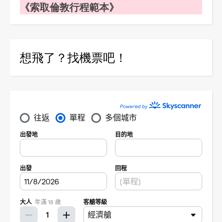
《索取倫敦行程範本》
想飛了？找機票吧！