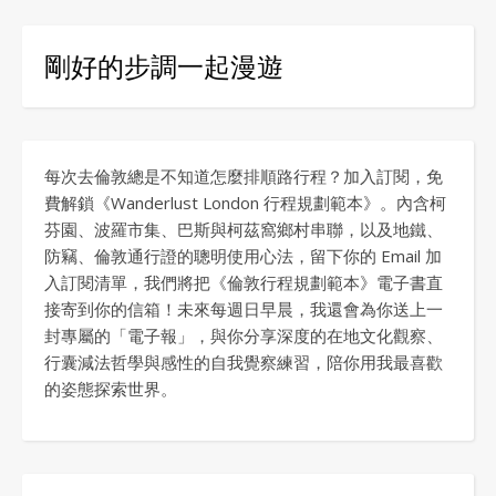
剛好的步調一起漫遊
每次去倫敦總是不知道怎麼排順路行程？加入訂閱，免
費解鎖《Wanderlust London 行程規劃範本》。內含柯
芬園、波羅市集、巴斯與柯茲窩鄉村串聯，以及地鐵、
防竊、倫敦通行證的聰明使用心法，留下你的 Email 加
入訂閱清單，我們將把《倫敦行程規劃範本》電子書直
接寄到你的信箱！未來每週日早晨，我還會為你送上一
封專屬的「電子報」，與你分享深度的在地文化觀察、
行囊減法哲學與感性的自我覺察練習，陪你用我最喜歡
的姿態探索世界。