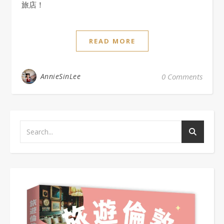
旅店！
READ MORE
AnnieSinLee
0 Comments