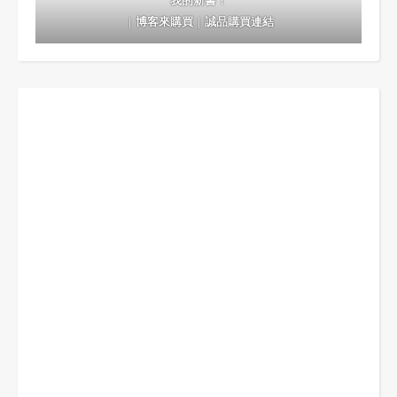
我的新書！
｜
博客來購買
｜
誠品購買連結