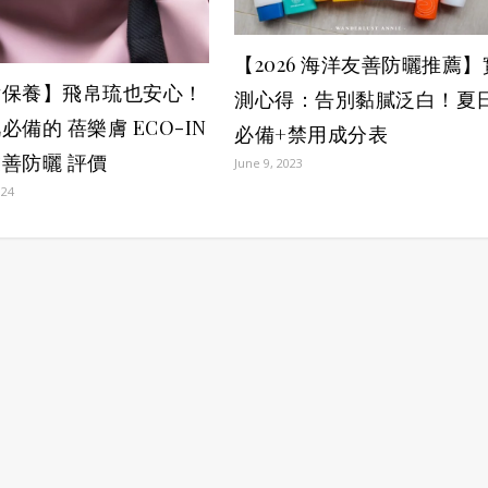
【2026 海洋友善防曬推薦】
妝保養】飛帛琉也安心！
測心得：告別黏膩泛白！夏
必備的 蓓樂膚 ECO-IN
必備+禁用成分表
善防曬 評價
June 9, 2023
024