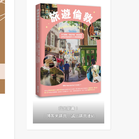
我的新書！
｜
博客來購買
｜
誠品購買連結