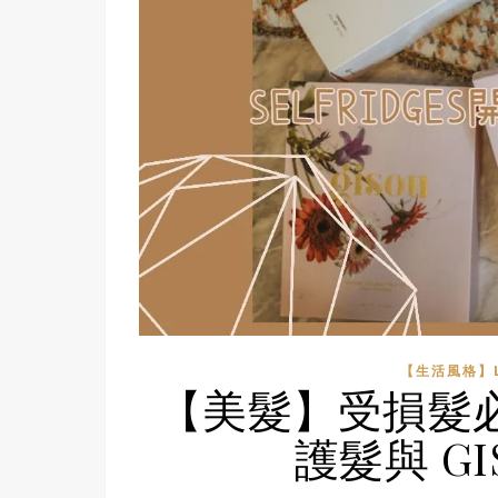
【生活風格】LI
【美髮】受損髮必
護髮與 G