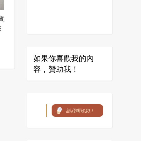
實
日
如果你喜歡我的內
容，贊助我！
請我喝珍奶！