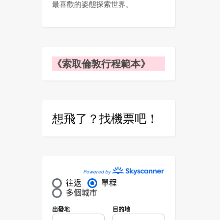
最喜歡的姿態探索世界。
《索取倫敦行程範本》
想飛了？找機票吧！