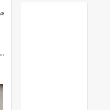
的錢
ts