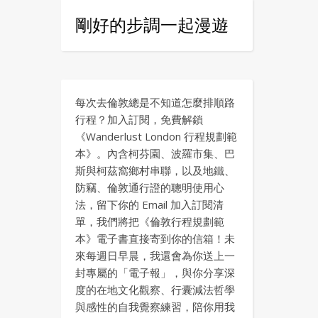
剛好的步調一起漫遊
每次去倫敦總是不知道怎麼排順路
行程？加入訂閱，免費解鎖
《Wanderlust London 行程規劃範
本》。內含柯芬園、波羅市集、巴
斯與柯茲窩鄉村串聯，以及地鐵、
防竊、倫敦通行證的聰明使用心
法，留下你的 Email 加入訂閱清
單，我們將把《倫敦行程規劃範
本》電子書直接寄到你的信箱！未
來每週日早晨，我還會為你送上一
封專屬的「電子報」，與你分享深
度的在地文化觀察、行囊減法哲學
與感性的自我覺察練習，陪你用我