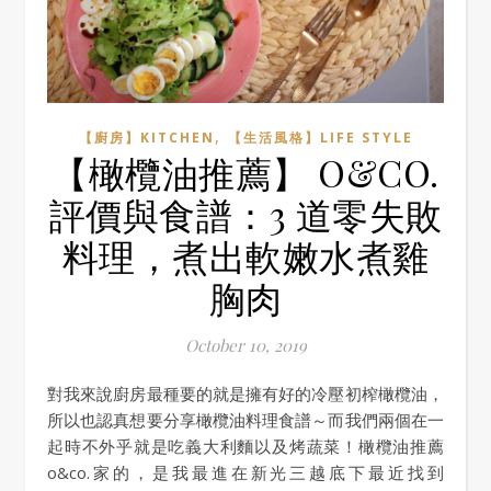
,
【廚房】KITCHEN
【生活風格】LIFE STYLE
【橄欖油推薦】 O&CO.
評價與食譜：3 道零失敗
料理，煮出軟嫩水煮雞
胸肉
October 10, 2019
對我來說廚房最種要的就是擁有好的冷壓初榨橄欖油，
所以也認真想要分享橄欖油料理食譜～而我們兩個在一
起時不外乎就是吃義大利麵以及烤蔬菜！橄欖油推薦
o&co.家的，是我最進在新光三越底下最近找到