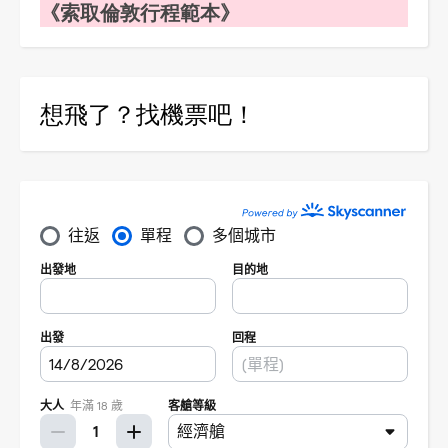
《索取倫敦行程範本》
想飛了？找機票吧！