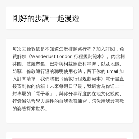
剛好的步調一起漫遊
每次去倫敦總是不知道怎麼排順路行程？加入訂閱，免
費解鎖《Wanderlust London 行程規劃範本》。內含柯
芬園、波羅市集、巴斯與柯茲窩鄉村串聯，以及地鐵、
防竊、倫敦通行證的聰明使用心法，留下你的 Email 加
入訂閱清單，我們將把《倫敦行程規劃範本》電子書直
接寄到你的信箱！未來每週日早晨，我還會為你送上一
封專屬的「電子報」，與你分享深度的在地文化觀察、
行囊減法哲學與感性的自我覺察練習，陪你用我最喜歡
的姿態探索世界。