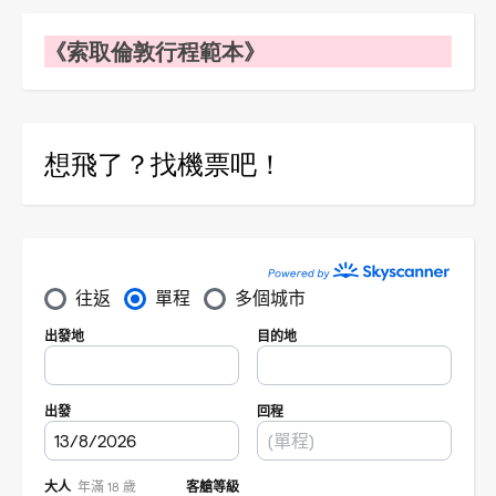
《索取倫敦行程範本》
想飛了？找機票吧！