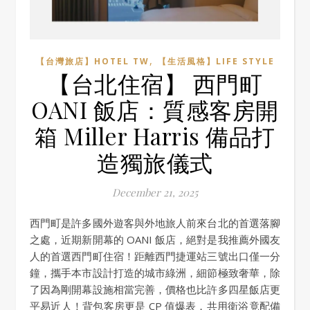
,
【台灣旅店】HOTEL TW
【生活風格】LIFE STYLE
【台北住宿】 西門町
OANI 飯店：質感客房開
箱 Miller Harris 備品打
造獨旅儀式
December 21, 2025
西門町是許多國外遊客與外地旅人前來台北的首選落腳
之處，近期新開幕的 OANI 飯店，絕對是我推薦外國友
人的首選西門町住宿！距離西門捷運站三號出口僅一分
鐘，攜手本市設計打造的城市綠洲，細節極致奢華，除
了因為剛開幕設施相當完善，價格也比許多四星飯店更
平易近人！背包客房更是 CP 值爆表，共用衛浴竟配備