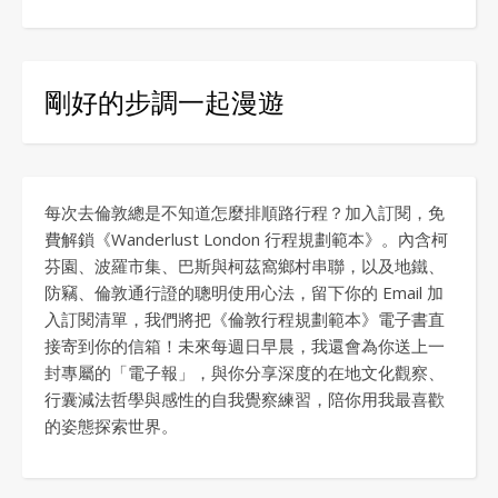
剛好的步調一起漫遊
每次去倫敦總是不知道怎麼排順路行程？加入訂閱，免
費解鎖《Wanderlust London 行程規劃範本》。內含柯
芬園、波羅市集、巴斯與柯茲窩鄉村串聯，以及地鐵、
防竊、倫敦通行證的聰明使用心法，留下你的 Email 加
入訂閱清單，我們將把《倫敦行程規劃範本》電子書直
接寄到你的信箱！未來每週日早晨，我還會為你送上一
封專屬的「電子報」，與你分享深度的在地文化觀察、
行囊減法哲學與感性的自我覺察練習，陪你用我最喜歡
的姿態探索世界。