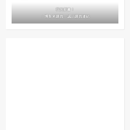
我的新書！
｜
博客來購買
｜
誠品購買連結