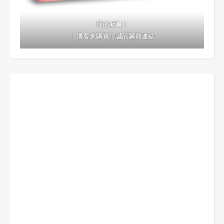
我的新書！
｜
博客來購買
｜
誠品購買連結