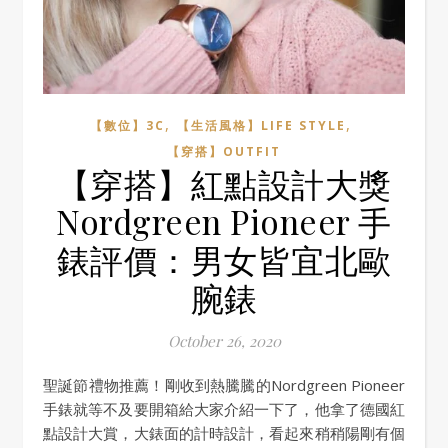
,
,
【數位】3C
【生活風格】LIFE STYLE
【穿搭】OUTFIT
【穿搭】紅點設計大獎
Nordgreen Pioneer 手
錶評價：男女皆宜北歐
腕錶
October 26, 2020
聖誕節禮物推薦！剛收到熱騰騰的Nordgreen Pioneer
手錶就等不及要開箱給大家介紹一下了，他拿了德國紅
點設計大賞，大錶面的計時設計，看起來稍稍陽剛有個