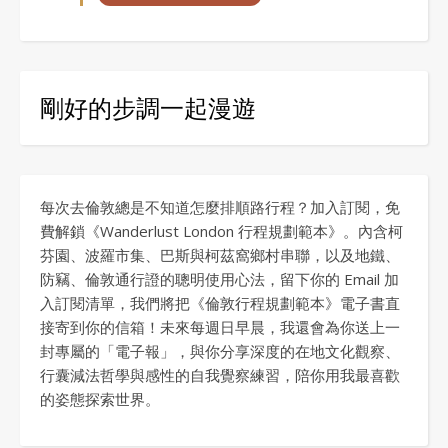
剛好的步調一起漫遊
每次去倫敦總是不知道怎麼排順路行程？加入訂閱，免
費解鎖《Wanderlust London 行程規劃範本》。內含柯
芬園、波羅市集、巴斯與柯茲窩鄉村串聯，以及地鐵、
防竊、倫敦通行證的聰明使用心法，留下你的 Email 加
入訂閱清單，我們將把《倫敦行程規劃範本》電子書直
接寄到你的信箱！未來每週日早晨，我還會為你送上一
封專屬的「電子報」，與你分享深度的在地文化觀察、
行囊減法哲學與感性的自我覺察練習，陪你用我最喜歡
的姿態探索世界。