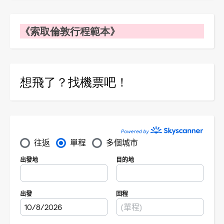
《索取倫敦行程範本》
想飛了？找機票吧！