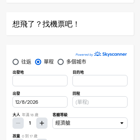
想飛了？找機票吧！