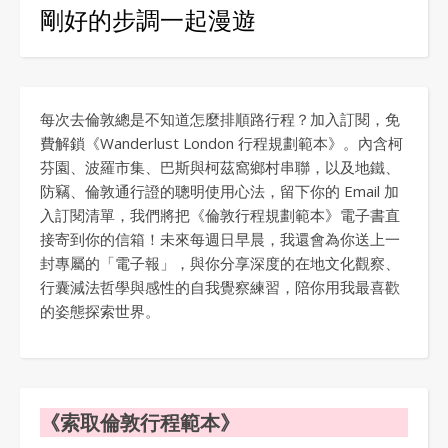
剛好的步調一起漫遊
每次去倫敦總是不知道怎麼排順路行程？加入訂閱，免
費解鎖《Wanderlust London 行程規劃範本》。內含柯
芬園、波羅市集、巴斯與柯茲窩鄉村串聯，以及地鐵、
防竊、倫敦通行證的聰明使用心法，留下你的 Email 加
入訂閱清單，我們將把《倫敦行程規劃範本》電子書直
接寄到你的信箱！未來每週日早晨，我還會為你送上一
封專屬的「電子報」，與你分享深度的在地文化觀察、
行囊減法哲學與感性的自我覺察練習，陪你用我最喜歡
的姿態探索世界。
《索取倫敦行程範本》