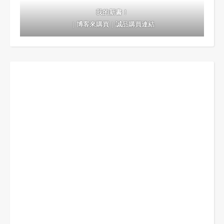
我的新書！
｜
博客來購買
｜
誠品購買連結