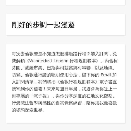
剛好的步調一起漫遊
每次去倫敦總是不知道怎麼排順路行程？加入訂閱，免
費解鎖《Wanderlust London 行程規劃範本》。內含柯
芬園、波羅市集、巴斯與柯茲窩鄉村串聯，以及地鐵、
防竊、倫敦通行證的聰明使用心法，留下你的 Email 加
入訂閱清單，我們將把《倫敦行程規劃範本》電子書直
接寄到你的信箱！未來每週日早晨，我還會為你送上一
封專屬的「電子報」，與你分享深度的在地文化觀察、
行囊減法哲學與感性的自我覺察練習，陪你用我最喜歡
的姿態探索世界。