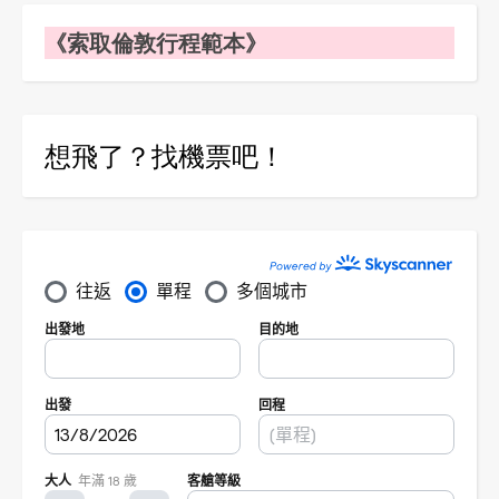
《索取倫敦行程範本》
想飛了？找機票吧！