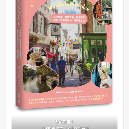
我的新書！
｜
博客來購買
｜
誠品購買連結