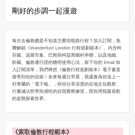
剛好的步調一起漫遊
每次去倫敦總是不知道怎麼排順路行程？加入訂閱，免
費解鎖《Wanderlust London 行程規劃範本》。內含柯
芬園、波羅市集、巴斯與柯茲窩鄉村串聯，以及地鐵、
防竊、倫敦通行證的聰明使用心法，留下你的 Email 加
入訂閱清單，我們將把《倫敦行程規劃範本》電子書直
接寄到你的信箱！未來每週日早晨，我還會為你送上一
封專屬的「電子報」，與你分享深度的在地文化觀察、
行囊減法哲學與感性的自我覺察練習，陪你用我最喜歡
的姿態探索世界。
《索取倫敦行程範本》