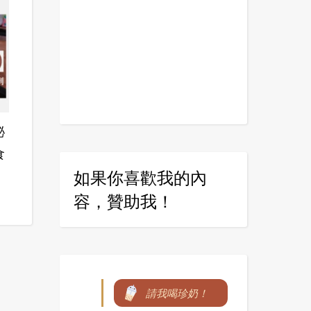
祕
食
如果你喜歡我的內
容，贊助我！
請我喝珍奶！