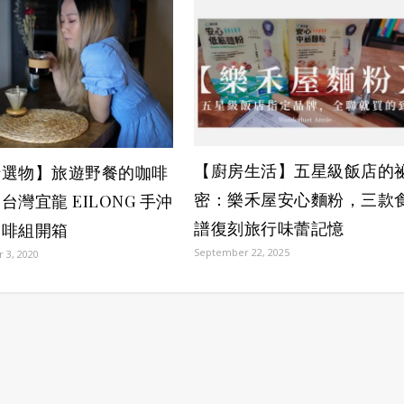
【廚房生活】五星級飯店的
行選物】旅遊野餐的咖啡
密：樂禾屋安心麵粉，三款
台灣宜龍 EILONG 手沖
譜復刻旅行味蕾記憶
咖啡組開箱
September 22, 2025
 3, 2020