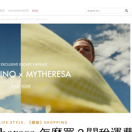
,
FE STYLE
【購物】SHOPPING