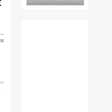
費
不一
先如
ts