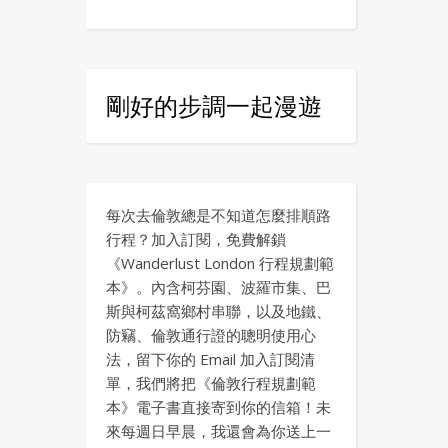
剛好的步調一起漫遊
每次去倫敦總是不知道怎麼排順路
行程？加入訂閱，免費解鎖
《Wanderlust London 行程規劃範
本》。內含柯芬園、波羅市集、巴
斯與柯茲窩鄉村串聯，以及地鐵、
防竊、倫敦通行證的聰明使用心
法，留下你的 Email 加入訂閱清
單，我們將把《倫敦行程規劃範
本》電子書直接寄到你的信箱！未
來每週日早晨，我還會為你送上一