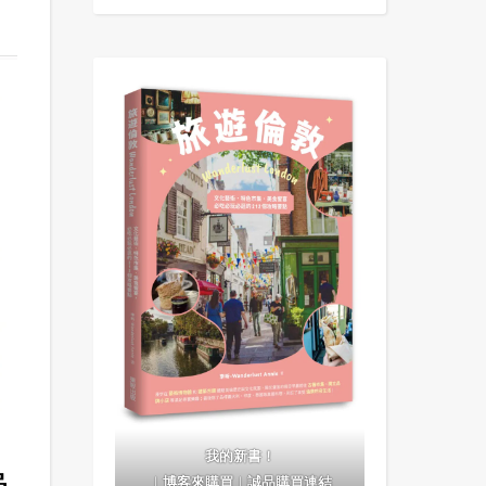
我的新書！
｜
博客來購買
｜
誠品購買連結