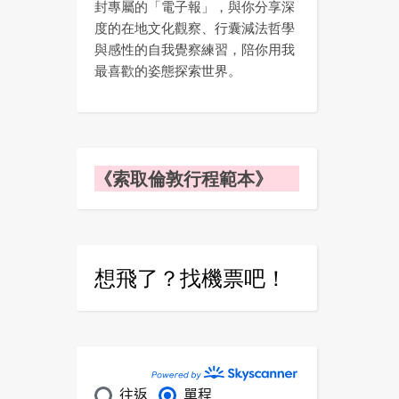
封專屬的「電子報」，與你分享深
度的在地文化觀察、行囊減法哲學
與感性的自我覺察練習，陪你用我
最喜歡的姿態探索世界。
《索取倫敦行程範本》
想飛了？找機票吧！