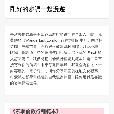
剛好的步調一起漫遊
每次去倫敦總是不知道怎麼排順路行程？加入訂閱，免
費解鎖《Wanderlust London 行程規劃範本》。內含柯
芬園、波羅市集、巴斯與柯茲窩鄉村串聯，以及地鐵、
防竊、倫敦通行證的聰明使用心法，留下你的 Email 加
入訂閱清單，我們將把《倫敦行程規劃範本》電子書直
接寄到你的信箱！未來每週日早晨，我還會為你送上一
封專屬的「電子報」，與你分享深度的在地文化觀察、
行囊減法哲學與感性的自我覺察練習，陪你用我最喜歡
的姿態探索世界。
《索取倫敦行程範本》