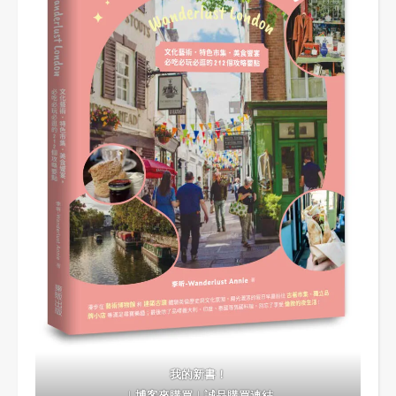
我的新書！
｜
博客來購買
｜
誠品購買連結