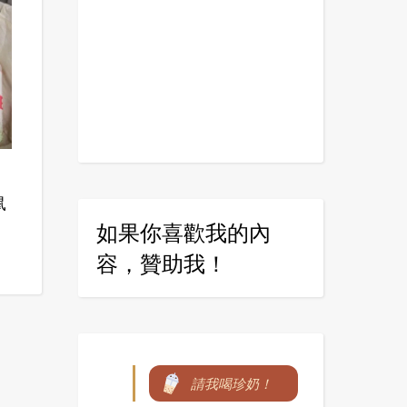
鼠
如果你喜歡我的內
容，贊助我！
請我喝珍奶！