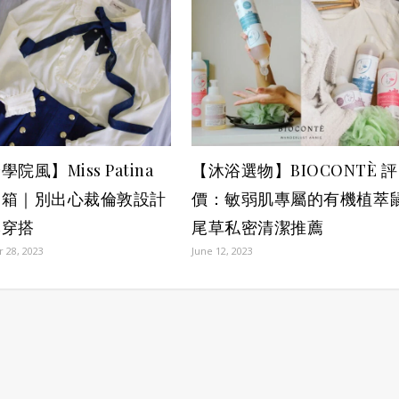
院風】Miss Patina
【沐浴選物】BIOCONTÈ 評
開箱｜別出心裁倫敦設計
價：敏弱肌專屬的有機植萃
牌穿搭
尾草私密清潔推薦
 28, 2023
June 12, 2023