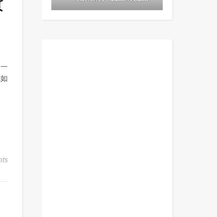
費
不一
先如
ts