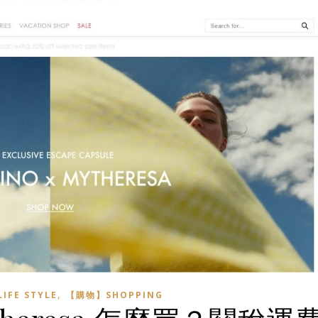
,
FE STYLE
【購物】SHOPPING