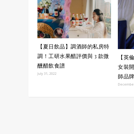
【夏日飲品】調酒師的私房特
調！工研水果醋評價與 3 款微
【英倫學
醺醋飲食譜
女裝
July 31, 2022
師品
December