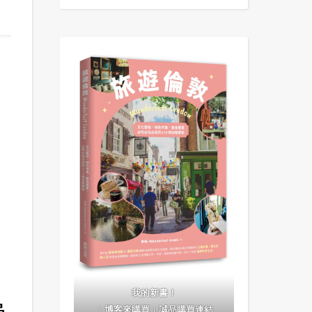
我的新書！
｜
博客來購買
｜
誠品購買連結