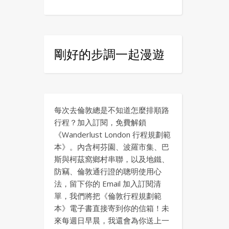
剛好的步調一起漫遊
每次去倫敦總是不知道怎麼排順路
行程？加入訂閱，免費解鎖
《Wanderlust London 行程規劃範
本》。內含柯芬園、波羅市集、巴
斯與柯茲窩鄉村串聯，以及地鐵、
防竊、倫敦通行證的聰明使用心
法，留下你的 Email 加入訂閱清
單，我們將把《倫敦行程規劃範
本》電子書直接寄到你的信箱！未
來每週日早晨，我還會為你送上一