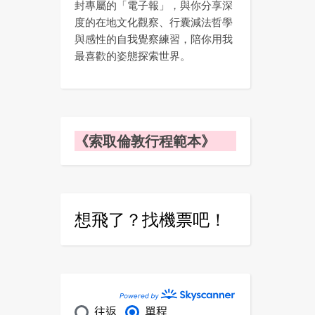
封專屬的「電子報」，與你分享深
度的在地文化觀察、行囊減法哲學
與感性的自我覺察練習，陪你用我
最喜歡的姿態探索世界。
《索取倫敦行程範本》
想飛了？找機票吧！