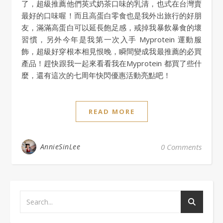
了，超級推薦他們英式奶茶口味的乳清，也式在台灣賣
最好的口味喔！而且高蛋白零食也是我外出旅行的好朋
友，滿滿高蛋白可以延長飽足感，戒掉我暴飲暴食的壞
習慣，另外今年是我第一次入手 Myprotein 運動服
飾，超級好穿根本相見恨晚，瞬間變成我最推薦的必買
產品！趕快跟我一起來看看我在Myprotein 都買了些什
麼，還有這次的七周年快閃優惠活動亮點吧！
READ MORE
AnnieSinLee
0 Comments