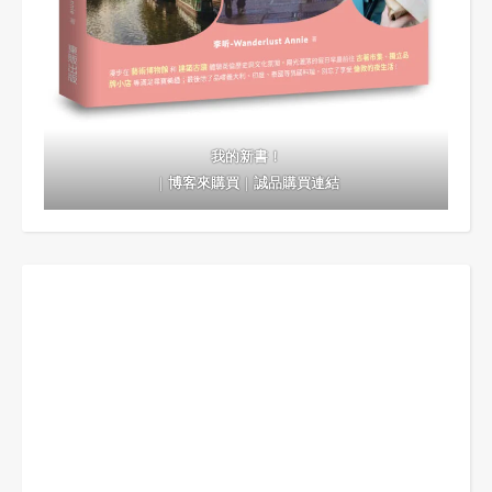
我的新書！
｜
博客來購買
｜
誠品購買連結