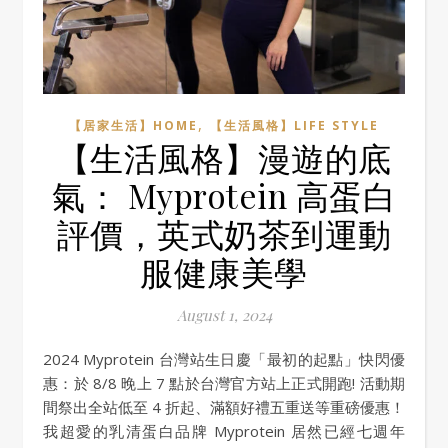
,
【居家生活】HOME
【生活風格】LIFE STYLE
【生活風格】漫遊的底
氣： Myprotein 高蛋白
評價，英式奶茶到運動
服健康美學
August 1, 2024
2024 Myprotein 台灣站生日慶「最初的起點」快閃優
惠：於 8/8 晚上 7 點於台灣官方站上正式開跑! 活動期
間祭出全站低至 4 折起、滿額好禮五重送等重磅優惠！
我超愛的乳清蛋白品牌 Myprotein 居然已經七週年