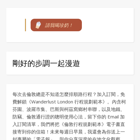
請我喝珍奶！
剛好的步調一起漫遊
每次去倫敦總是不知道怎麼排順路行程？加入訂閱，免
費解鎖《Wanderlust London 行程規劃範本》。內含柯
芬園、波羅市集、巴斯與柯茲窩鄉村串聯，以及地鐵、
防竊、倫敦通行證的聰明使用心法，留下你的 Email 加
入訂閱清單，我們將把《倫敦行程規劃範本》電子書直
接寄到你的信箱！未來每週日早晨，我還會為你送上一
封專屬的「電子報」，與你分享深度的在地文化觀察、