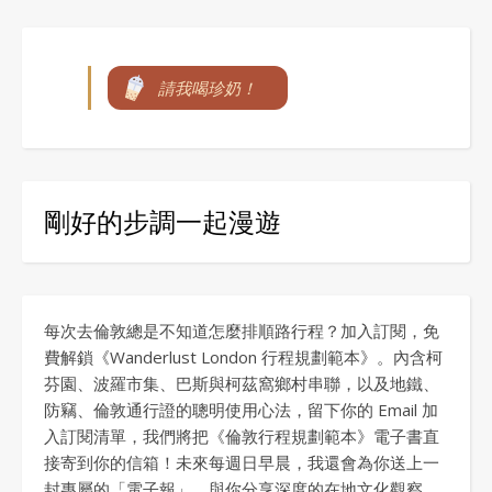
請我喝珍奶！
剛好的步調一起漫遊
每次去倫敦總是不知道怎麼排順路行程？加入訂閱，免
費解鎖《Wanderlust London 行程規劃範本》。內含柯
芬園、波羅市集、巴斯與柯茲窩鄉村串聯，以及地鐵、
防竊、倫敦通行證的聰明使用心法，留下你的 Email 加
入訂閱清單，我們將把《倫敦行程規劃範本》電子書直
接寄到你的信箱！未來每週日早晨，我還會為你送上一
封專屬的「電子報」，與你分享深度的在地文化觀察、