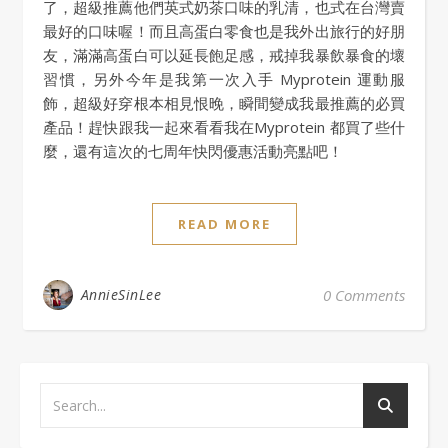
了，超級推薦他們英式奶茶口味的乳清，也式在台灣賣
最好的口味喔！而且高蛋白零食也是我外出旅行的好朋
友，滿滿高蛋白可以延長飽足感，戒掉我暴飲暴食的壞
習慣，另外今年是我第一次入手 Myprotein 運動服
飾，超級好穿根本相見恨晚，瞬間變成我最推薦的必買
產品！趕快跟我一起來看看我在Myprotein 都買了些什
麼，還有這次的七周年快閃優惠活動亮點吧！
READ MORE
AnnieSinLee
0 Comments