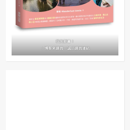
我的新書！
｜
博客來購買
｜
誠品購買連結