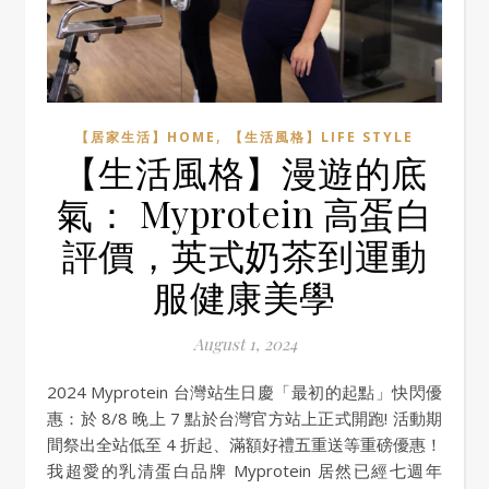
,
【居家生活】HOME
【生活風格】LIFE STYLE
【生活風格】漫遊的底
氣： Myprotein 高蛋白
評價，英式奶茶到運動
服健康美學
August 1, 2024
2024 Myprotein 台灣站生日慶「最初的起點」快閃優
惠：於 8/8 晚上 7 點於台灣官方站上正式開跑! 活動期
間祭出全站低至 4 折起、滿額好禮五重送等重磅優惠！
我超愛的乳清蛋白品牌 Myprotein 居然已經七週年