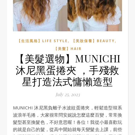
,
,
【生活風格】LIFE STYLE
【美妝保養】BEAUTY
【美髮】HAIR
【美髮選物】MUNICHI
沐尼黑蛋捲夾 ，手殘救
星打造法式慵懶造型
July 25, 2023
MUNICHI 沐尼黑負離子水波紋蛋捲夾，輕鬆造型韓系
波浪羊毛捲，大家很常問安妮說怎麼這麼百變，常常換
髮型甚至換髮色，不好意思喔！各位！我從小最喜歡玩
的就是自己的髮，從高中開始就每天變髮去上課，前些