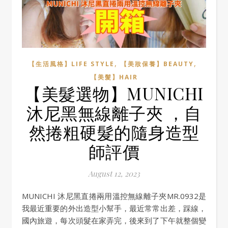
,
,
【生活風格】LIFE STYLE
【美妝保養】BEAUTY
【美髮】HAIR
【美髮選物】MUNICHI
沐尼黑無線離子夾 ，自
然捲粗硬髮的隨身造型
師評價
August 12, 2023
MUNICHI 沐尼黑直捲兩用溫控無線離子夾MR.0932是
我最近重要的外出造型小幫手，最近常常出差，踩線，
國內旅遊，每次頭髮在家弄完，後來到了下午就整個變