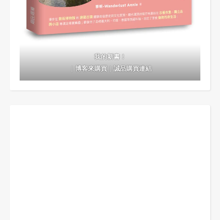
我的新書！
｜
博客來購買
｜
誠品購買連結