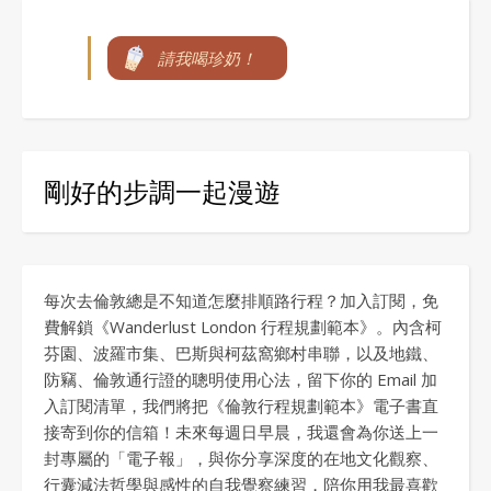
請我喝珍奶！
剛好的步調一起漫遊
每次去倫敦總是不知道怎麼排順路行程？加入訂閱，免
費解鎖《Wanderlust London 行程規劃範本》。內含柯
芬園、波羅市集、巴斯與柯茲窩鄉村串聯，以及地鐵、
防竊、倫敦通行證的聰明使用心法，留下你的 Email 加
入訂閱清單，我們將把《倫敦行程規劃範本》電子書直
接寄到你的信箱！未來每週日早晨，我還會為你送上一
封專屬的「電子報」，與你分享深度的在地文化觀察、
行囊減法哲學與感性的自我覺察練習，陪你用我最喜歡