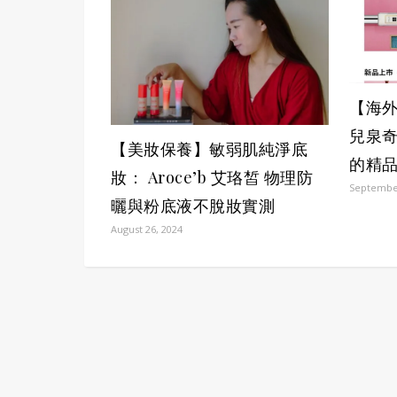
【海外
兒泉
【美妝保養】敏弱肌純淨底
的精
妝： Aroce’b 艾珞皙 物理防
September
曬與粉底液不脫妝實測
August 26, 2024