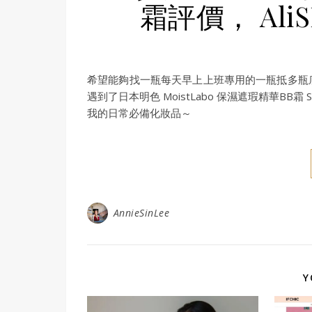
霜評價， Al
希望能夠找一瓶每天早上上班專用的一瓶抵多瓶
遇到了日本明色 MoistLabo 保濕遮瑕精華BB
我的日常必備化妝品～
AnnieSinLee
Y