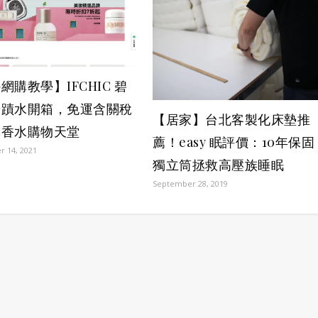
網購教學】IFCHIC 碧
奇蹟水開箱，免運含關稅
【居家】台北客製化床墊推
品香水購物天堂
薦！easy 眠評價：10年保固
 14, 2021
獨立筒拯救高壓族睡眠
September 28, 2019