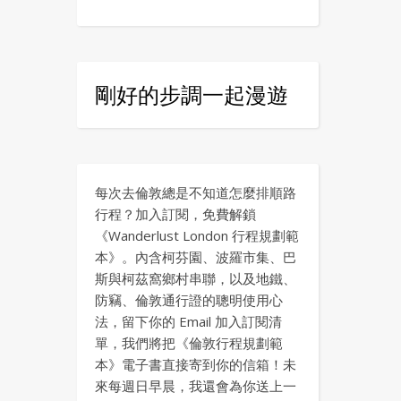
剛好的步調一起漫遊
每次去倫敦總是不知道怎麼排順路
行程？加入訂閱，免費解鎖
《Wanderlust London 行程規劃範
本》。內含柯芬園、波羅市集、巴
斯與柯茲窩鄉村串聯，以及地鐵、
防竊、倫敦通行證的聰明使用心
法，留下你的 Email 加入訂閱清
單，我們將把《倫敦行程規劃範
本》電子書直接寄到你的信箱！未
來每週日早晨，我還會為你送上一