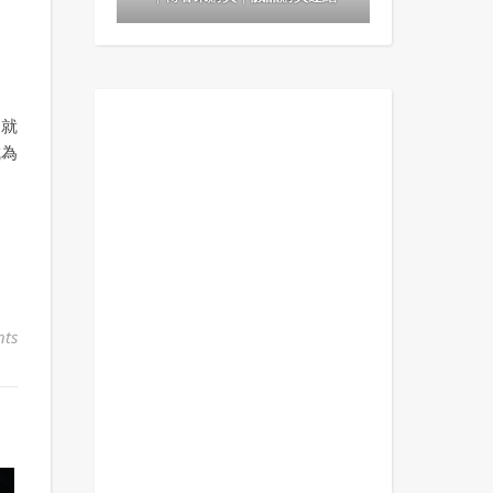
來就
成為
ts