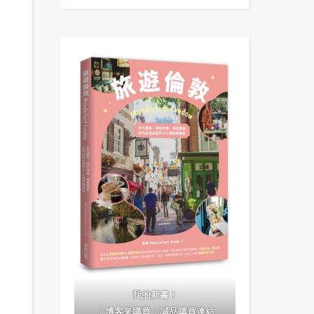
B
我的新書！
｜
博客來購買
｜
誠品購買連結