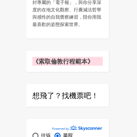
封專屬的「電子報」，與你分享深
度的在地文化觀察、行囊減法哲學
與感性的自我覺察練習，陪你用我
最喜歡的姿態探索世界。
《索取倫敦行程範本》
想飛了？找機票吧！