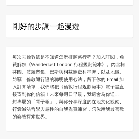
剛好的步調一起漫遊
每次去倫敦總是不知道怎麼排順路行程？加入訂閱，免
費解鎖《Wanderlust London 行程規劃範本》。內含柯
芬園、波羅市集、巴斯與柯茲窩鄉村串聯，以及地鐵、
防竊、倫敦通行證的聰明使用心法，留下你的 Email 加
入訂閱清單，我們將把《倫敦行程規劃範本》電子書直
接寄到你的信箱！未來每週日早晨，我還會為你送上一
封專屬的「電子報」，與你分享深度的在地文化觀察、
行囊減法哲學與感性的自我覺察練習，陪你用我最喜歡
的姿態探索世界。