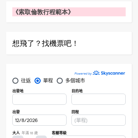
《索取倫敦行程範本》
想飛了？找機票吧！