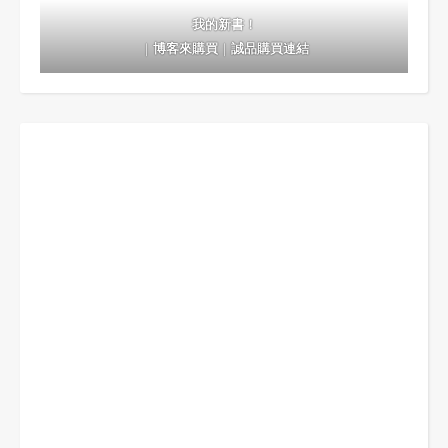
我的新書！
｜
博客來購買
｜
誠品購買連結