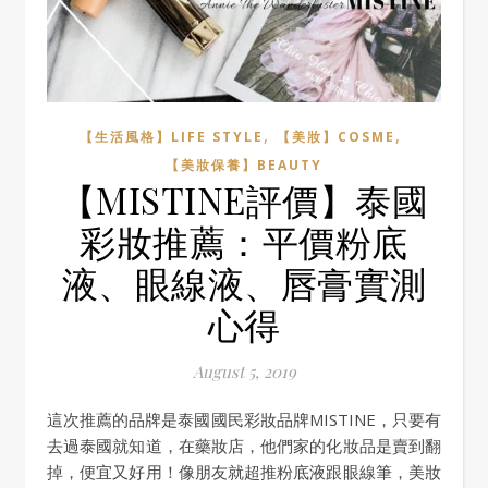
,
,
【生活風格】LIFE STYLE
【美妝】COSME
【美妝保養】BEAUTY
【MISTINE評價】泰國
彩妝推薦：平價粉底
液、眼線液、唇膏實測
心得
August 5, 2019
這次推薦的品牌是泰國國民彩妝品牌MISTINE，只要有
去過泰國就知道，在藥妝店，他們家的化妝品是賣到翻
掉，便宜又好用！像朋友就超推粉底液跟眼線筆，美妝