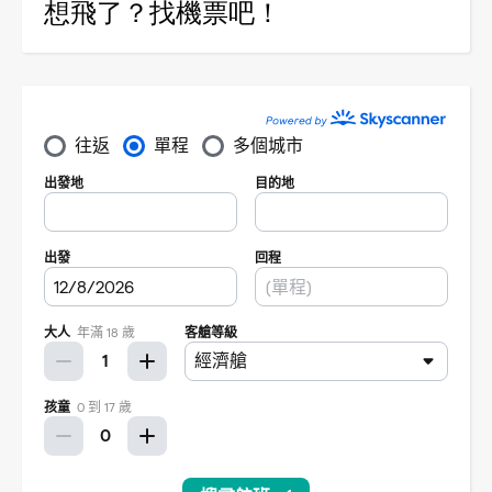
想飛了？找機票吧！