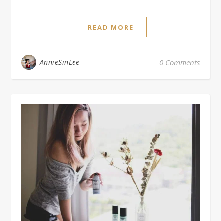
READ MORE
AnnieSinLee
0 Comments