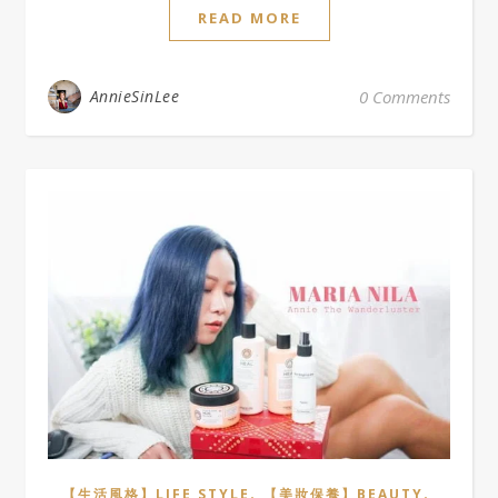
READ MORE
AnnieSinLee
0 Comments
,
,
【生活風格】LIFE STYLE
【美妝保養】BEAUTY