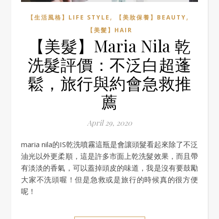
,
,
【生活風格】LIFE STYLE
【美妝保養】BEAUTY
【美髮】HAIR
【美髮】Maria Nila 乾
洗髮評價：不泛白超蓬
鬆，旅行與約會急救推
薦
April 29, 2020
maria nila的IS乾洗噴霧這瓶是會讓頭髮看起來除了不泛
油光以外更柔順，這是許多市面上乾洗髮效果，而且帶
有淡淡的香氣，可以蓋掉頭皮的味道，我是沒有要鼓勵
大家不洗頭喔！但是急救或是旅行的時候真的很方便
呢！