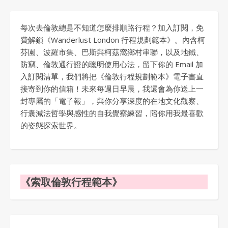
每次去倫敦總是不知道怎麼排順路行程？加入訂閱，免
費解鎖《Wanderlust London 行程規劃範本》。內含柯
芬園、波羅市集、巴斯與柯茲窩鄉村串聯，以及地鐵、
防竊、倫敦通行證的聰明使用心法，留下你的 Email 加
入訂閱清單，我們將把《倫敦行程規劃範本》電子書直
接寄到你的信箱！未來每週日早晨，我還會為你送上一
封專屬的「電子報」，與你分享深度的在地文化觀察、
行囊減法哲學與感性的自我覺察練習，陪你用我最喜歡
的姿態探索世界。
《索取倫敦行程範本》