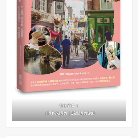
我的新書！
｜
博客來購買
｜
誠品購買連結