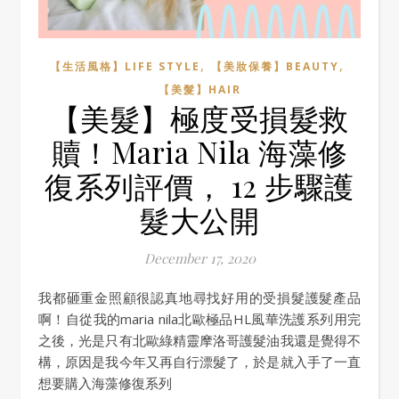
,
,
【生活風格】LIFE STYLE
【美妝保養】BEAUTY
【美髮】HAIR
【美髮】極度受損髮救
贖！Maria Nila 海藻修
復系列評價， 12 步驟護
髮大公開
December 17, 2020
我都砸重金照顧很認真地尋找好用的受損髮護髮產品
啊！自從我的maria nila北歐極品HL風華洗護系列用完
之後，光是只有北歐綠精靈摩洛哥護髮油我還是覺得不
構，原因是我今年又再自行漂髮了，於是就入手了一直
想要購入海藻修復系列