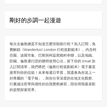
剛好的步調一起漫遊
每次去倫敦總是不知道怎麼排順路行程？加入訂閱，免
費解鎖《Wanderlust London 行程規劃範本》。內含柯
芬園、波羅市集、巴斯與柯茲窩鄉村串聯，以及地鐵、
防竊、倫敦通行證的聰明使用心法，留下你的 Email 加
入訂閱清單，我們將把《倫敦行程規劃範本》電子書直
接寄到你的信箱！未來每週日早晨，我還會為你送上一
封專屬的「電子報」，與你分享深度的在地文化觀察、
行囊減法哲學與感性的自我覺察練習，陪你用我最喜歡
的姿態探索世界。