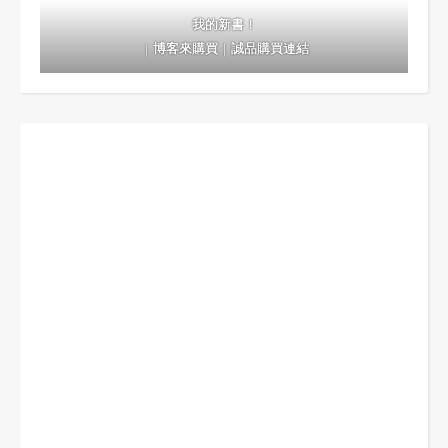
我的新書！
｜
博客來購買
｜
誠品購買連結