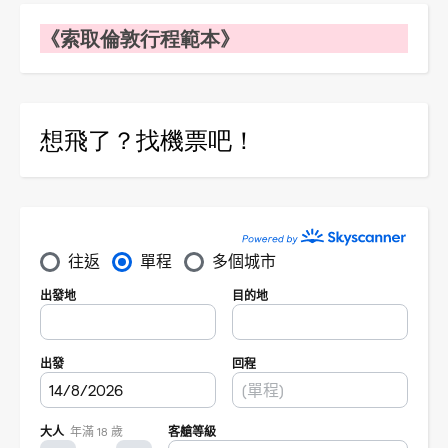
《索取倫敦行程範本》
想飛了？找機票吧！