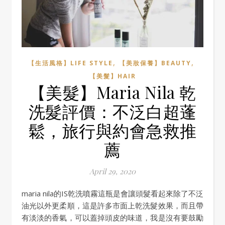
,
,
【生活風格】LIFE STYLE
【美妝保養】BEAUTY
【美髮】HAIR
【美髮】Maria Nila 乾
洗髮評價：不泛白超蓬
鬆，旅行與約會急救推
薦
April 29, 2020
maria nila的IS乾洗噴霧這瓶是會讓頭髮看起來除了不泛
油光以外更柔順，這是許多市面上乾洗髮效果，而且帶
有淡淡的香氣，可以蓋掉頭皮的味道，我是沒有要鼓勵