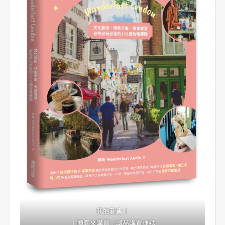
我的新書！
｜
博客來購買
｜
誠品購買連結