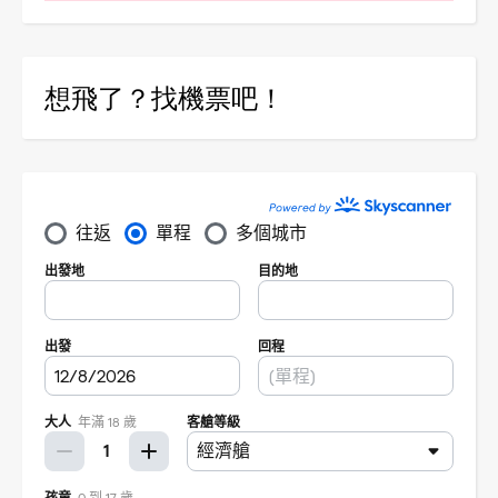
想飛了？找機票吧！