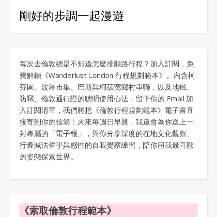
剛好的步調一起漫遊
每次去倫敦總是不知道怎麼排順路行程？加入訂閱，免
費解鎖《Wanderlust London 行程規劃範本》。內含柯
芬園、波羅市集、巴斯與柯茲窩鄉村串聯，以及地鐵、
防竊、倫敦通行證的聰明使用心法，留下你的 Email 加
入訂閱清單，我們將把《倫敦行程規劃範本》電子書直
接寄到你的信箱！未來每週日早晨，我還會為你送上一
封專屬的「電子報」，與你分享深度的在地文化觀察、
行囊減法哲學與感性的自我覺察練習，陪你用我最喜歡
的姿態探索世界。
《索取倫敦行程範本》