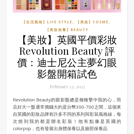
,
,
【生活風格】LIFE STYLE
【美妝】COSME
【美妝保養】BEAUTY
【美妝】英國平價彩妝
Revolution Beauty 評
價：迪士尼公主夢幻眼
影盤開箱試色
February 13, 2022
Revolution Beauty的眼影盤總是種種擊中我的心，而
且好大一盤通常價錢大約是台幣300-700之間，這個來
自英國的彩妝品牌有許多不同的系列與彩裝風格線，每
次燒到我的都是聯名彩裝！他有點像是英國的
colorpop，也有發展出身體保養以及臉部保養品