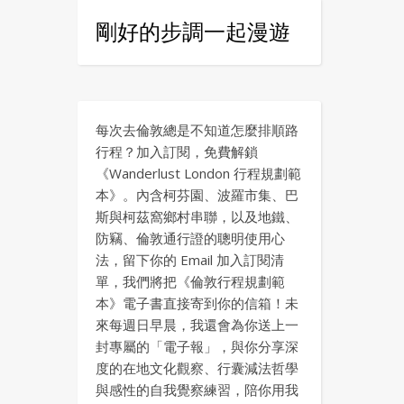
剛好的步調一起漫遊
每次去倫敦總是不知道怎麼排順路
行程？加入訂閱，免費解鎖
《Wanderlust London 行程規劃範
本》。內含柯芬園、波羅市集、巴
斯與柯茲窩鄉村串聯，以及地鐵、
防竊、倫敦通行證的聰明使用心
法，留下你的 Email 加入訂閱清
單，我們將把《倫敦行程規劃範
本》電子書直接寄到你的信箱！未
來每週日早晨，我還會為你送上一
封專屬的「電子報」，與你分享深
度的在地文化觀察、行囊減法哲學
與感性的自我覺察練習，陪你用我