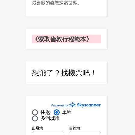
最喜歡的姿態探索世界。
《索取倫敦行程範本》
想飛了？找機票吧！