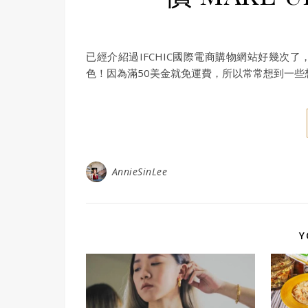
已經介紹過IFCHIC國際電商購物網站好幾次了，這
色！因為滿50美金就免運費，所以常常想到一
AnnieSinLee
Y