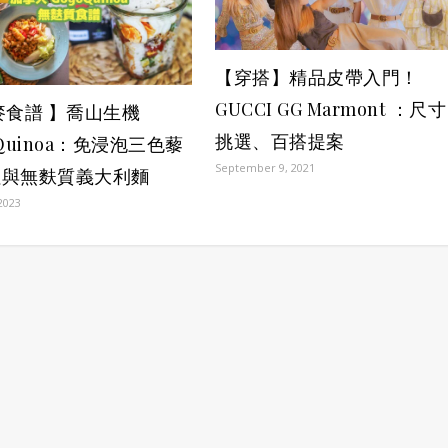
【穿搭】精品皮帶入門！
GUCCI GG Marmont ：尺寸
麥食譜 】喬山生機
挑選、百搭提案
oQuinoa：免浸泡三色藜
September 9, 2021
拉與無麩質義大利麵
2023