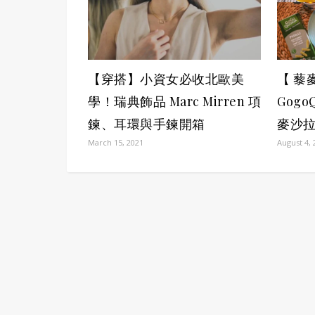
【穿搭】小資女必收北歐美
【 藜
學！瑞典飾品 Marc Mirren 項
Gog
鍊、耳環與手鍊開箱
麥沙
March 15, 2021
August 4, 