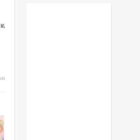
好氣
ts