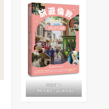
我的新書！
｜
博客來購買
｜
誠品購買連結
評