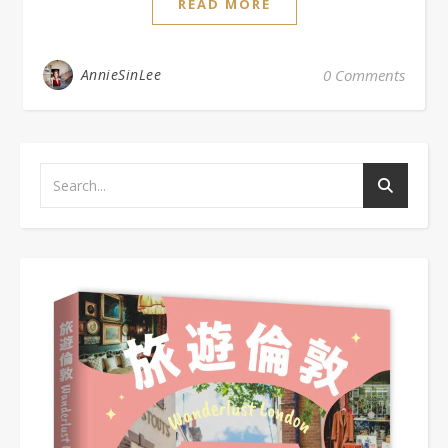
READ MORE
AnnieSinLee
0 Comments