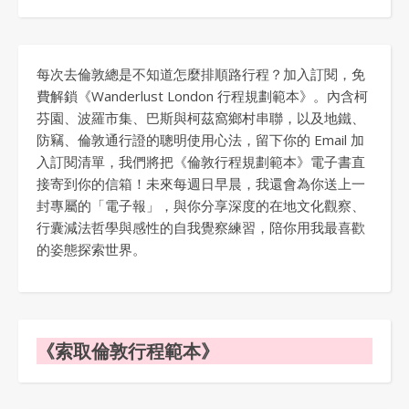
每次去倫敦總是不知道怎麼排順路行程？加入訂閱，免
費解鎖《Wanderlust London 行程規劃範本》。內含柯
芬園、波羅市集、巴斯與柯茲窩鄉村串聯，以及地鐵、
防竊、倫敦通行證的聰明使用心法，留下你的 Email 加
入訂閱清單，我們將把《倫敦行程規劃範本》電子書直
接寄到你的信箱！未來每週日早晨，我還會為你送上一
封專屬的「電子報」，與你分享深度的在地文化觀察、
行囊減法哲學與感性的自我覺察練習，陪你用我最喜歡
的姿態探索世界。
《索取倫敦行程範本》