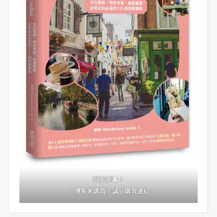
我的新書！
｜
博客來購買
｜
誠品購買連結