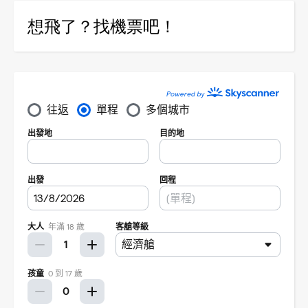
想飛了？找機票吧！