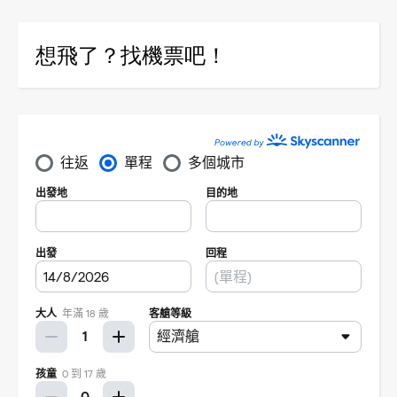
想飛了？找機票吧！