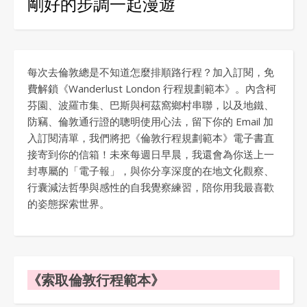
剛好的步調一起漫遊
每次去倫敦總是不知道怎麼排順路行程？加入訂閱，免
費解鎖《Wanderlust London 行程規劃範本》。內含柯
芬園、波羅市集、巴斯與柯茲窩鄉村串聯，以及地鐵、
防竊、倫敦通行證的聰明使用心法，留下你的 Email 加
入訂閱清單，我們將把《倫敦行程規劃範本》電子書直
接寄到你的信箱！未來每週日早晨，我還會為你送上一
封專屬的「電子報」，與你分享深度的在地文化觀察、
行囊減法哲學與感性的自我覺察練習，陪你用我最喜歡
的姿態探索世界。
《索取倫敦行程範本》