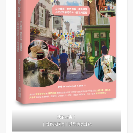
我的新書！
｜
博客來購買
｜
誠品購買連結