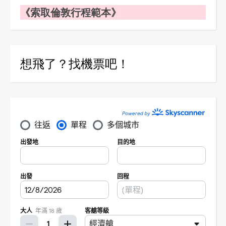
《索取倫敦行程範本》
想飛了？找機票吧！