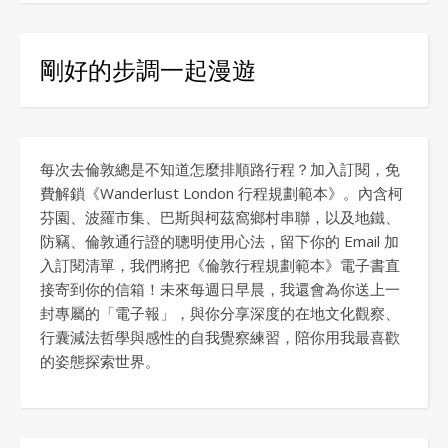
剛好的步調一起漫遊
每次去倫敦總是不知道怎麼排順路行程？加入訂閱，免
費解鎖《Wanderlust London 行程規劃範本》。內含柯
芬園、波羅市集、巴斯與柯茲窩鄉村串聯，以及地鐵、
防竊、倫敦通行證的聰明使用心法，留下你的 Email 加
入訂閱清單，我們將把《倫敦行程規劃範本》電子書直
接寄到你的信箱！未來每週日早晨，我還會為你送上一
封專屬的「電子報」，與你分享深度的在地文化觀察、
行囊減法哲學與感性的自我覺察練習，陪你用我最喜歡
的姿態探索世界。