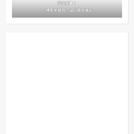
我的新書！
｜
博客來購買
｜
誠品購買連結