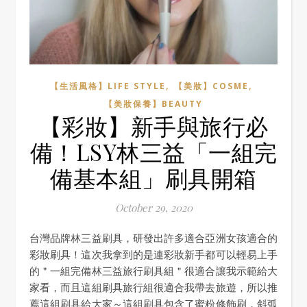
,
,
【生活風格】LIFE STYLE
【美妝】COSME
【美妝保養】BEAUTY
【彩妝】新手與旅行必
備！LSY林三益「一組完
備基本組」刷具開箱
October 29, 2020
台灣品牌林三益刷具，研發出許多適合亞洲女孩適合的
彩妝刷具！這次我拿到的是連彩妝新手都可以輕易上手
的＂一組完備林三益旅行刷具組＂很適合讓我示範給大
家看，而且這組刷具旅行組很適合我帶去旅遊，所以推
薦這組刷具給大家～這組刷具包含了蜜粉修飾刷，斜弧