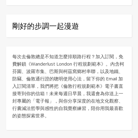
剛好的步調一起漫遊
每次去倫敦總是不知道怎麼排順路行程？加入訂閱，免
費解鎖《Wanderlust London 行程規劃範本》。內含柯
芬園、波羅市集、巴斯與柯茲窩鄉村串聯，以及地鐵、
防竊、倫敦通行證的聰明使用心法，留下你的 Email 加
入訂閱清單，我們將把《倫敦行程規劃範本》電子書直
接寄到你的信箱！未來每週日早晨，我還會為你送上一
封專屬的「電子報」，與你分享深度的在地文化觀察、
行囊減法哲學與感性的自我覺察練習，陪你用我最喜歡
的姿態探索世界。