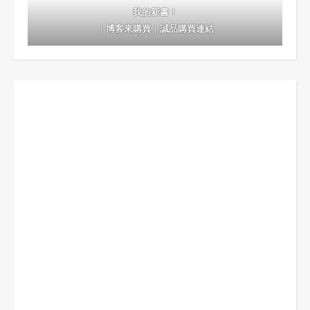
我的新書！
｜
博客來購買
｜
誠品購買連結