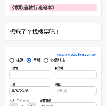
《索取倫敦行程範本》
想飛了？找機票吧！