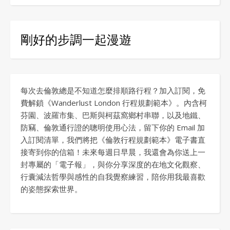
剛好的步調一起漫遊
每次去倫敦總是不知道怎麼排順路行程？加入訂閱，免
費解鎖《Wanderlust London 行程規劃範本》。內含柯
芬園、波羅市集、巴斯與柯茲窩鄉村串聯，以及地鐵、
防竊、倫敦通行證的聰明使用心法，留下你的 Email 加
入訂閱清單，我們將把《倫敦行程規劃範本》電子書直
接寄到你的信箱！未來每週日早晨，我還會為你送上一
封專屬的「電子報」，與你分享深度的在地文化觀察、
行囊減法哲學與感性的自我覺察練習，陪你用我最喜歡
的姿態探索世界。