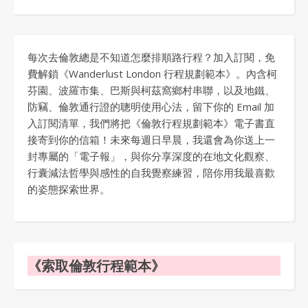
每次去倫敦總是不知道怎麼排順路行程？加入訂閱，免
費解鎖《Wanderlust London 行程規劃範本》。內含柯
芬園、波羅市集、巴斯與柯茲窩鄉村串聯，以及地鐵、
防竊、倫敦通行證的聰明使用心法，留下你的 Email 加
入訂閱清單，我們將把《倫敦行程規劃範本》電子書直
接寄到你的信箱！未來每週日早晨，我還會為你送上一
封專屬的「電子報」，與你分享深度的在地文化觀察、
行囊減法哲學與感性的自我覺察練習，陪你用我最喜歡
的姿態探索世界。
《索取倫敦行程範本》