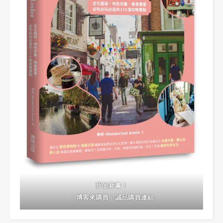
我的新書！
｜
博客來購買
｜
誠品購買連結