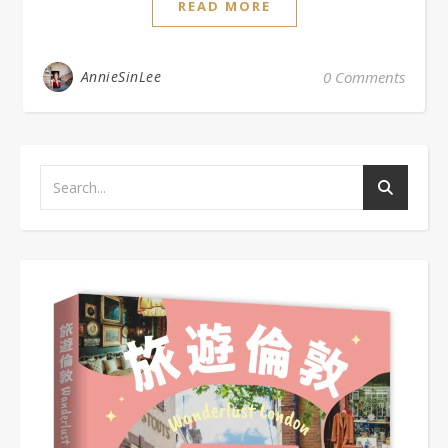
READ MORE
AnnieSinLee
0 Comments