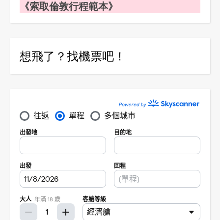
《索取倫敦行程範本》
想飛了？找機票吧！