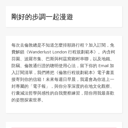
剛好的步調一起漫遊
每次去倫敦總是不知道怎麼排順路行程？加入訂閱，免
費解鎖《Wanderlust London 行程規劃範本》。內含柯
芬園、波羅市集、巴斯與柯茲窩鄉村串聯，以及地鐵、
防竊、倫敦通行證的聰明使用心法，留下你的 Email 加
入訂閱清單，我們將把《倫敦行程規劃範本》電子書直
接寄到你的信箱！未來每週日早晨，我還會為你送上一
封專屬的「電子報」，與你分享深度的在地文化觀察、
行囊減法哲學與感性的自我覺察練習，陪你用我最喜歡
的姿態探索世界。