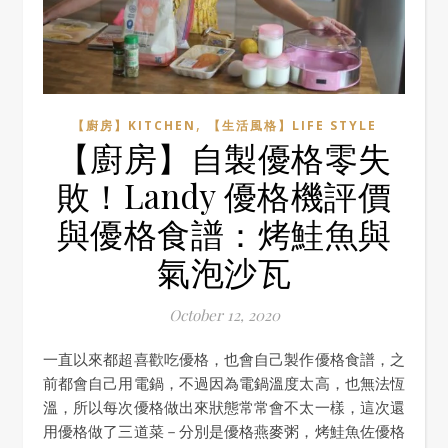
,
【廚房】KITCHEN
【生活風格】LIFE STYLE
【廚房】自製優格零失
敗！Landy 優格機評價
與優格食譜：烤鮭魚與
氣泡沙瓦
October 12, 2020
一直以來都超喜歡吃優格，也會自己製作優格食譜，之
前都會自己用電鍋，不過因為電鍋溫度太高，也無法恆
溫，所以每次優格做出來狀態常常會不太一樣，這次還
用優格做了三道菜－分別是優格燕麥粥，烤鮭魚佐優格