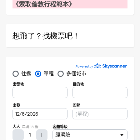
《索取倫敦行程範本》
想飛了？找機票吧！