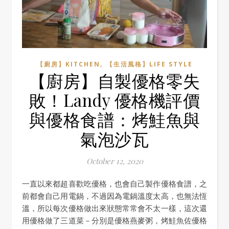
,
【廚房】KITCHEN
【生活風格】LIFE STYLE
【廚房】自製優格零失
敗！Landy 優格機評價
與優格食譜：烤鮭魚與
氣泡沙瓦
October 12, 2020
一直以來都超喜歡吃優格，也會自己製作優格食譜，之
前都會自己用電鍋，不過因為電鍋溫度太高，也無法恆
溫，所以每次優格做出來狀態常常會不太一樣，這次還
用優格做了三道菜－分別是優格燕麥粥，烤鮭魚佐優格