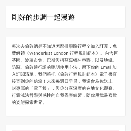
剛好的步調一起漫遊
每次去倫敦總是不知道怎麼排順路行程？加入訂閱，免
費解鎖《Wanderlust London 行程規劃範本》。內含柯
芬園、波羅市集、巴斯與柯茲窩鄉村串聯，以及地鐵、
防竊、倫敦通行證的聰明使用心法，留下你的 Email 加
入訂閱清單，我們將把《倫敦行程規劃範本》電子書直
接寄到你的信箱！未來每週日早晨，我還會為你送上一
封專屬的「電子報」，與你分享深度的在地文化觀察、
行囊減法哲學與感性的自我覺察練習，陪你用我最喜歡
的姿態探索世界。