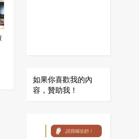
資
如果你喜歡我的內
容，贊助我！
請我喝珍奶！