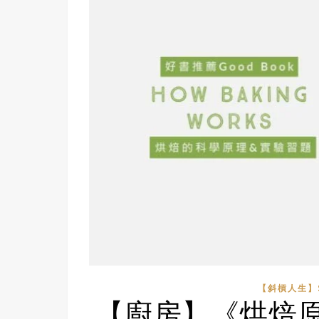
【斜槓人生】S
【廚房】《烘焙