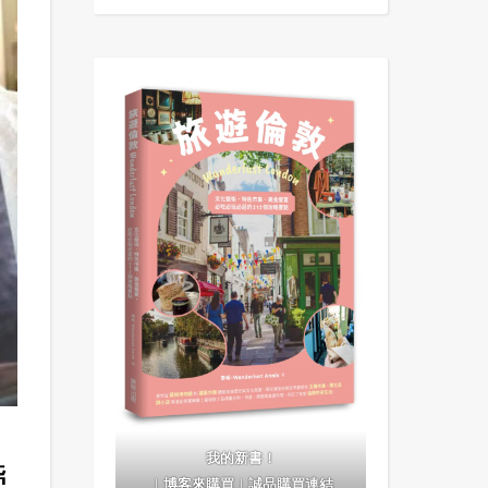
我的新書！
帶
｜
博客來購買
｜
誠品購買連結