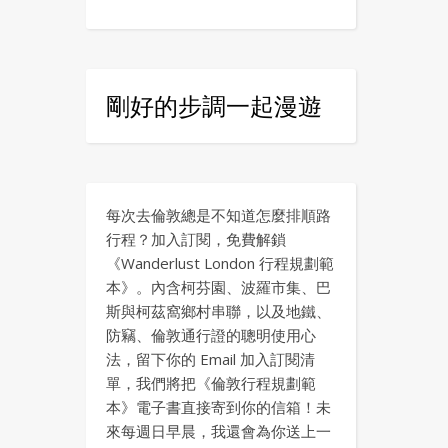
剛好的步調一起漫遊
每次去倫敦總是不知道怎麼排順路
行程？加入訂閱，免費解鎖
《Wanderlust London 行程規劃範
本》。內含柯芬園、波羅市集、巴
斯與柯茲窩鄉村串聯，以及地鐵、
防竊、倫敦通行證的聰明使用心
法，留下你的 Email 加入訂閱清
單，我們將把《倫敦行程規劃範
本》電子書直接寄到你的信箱！未
來每週日早晨，我還會為你送上一