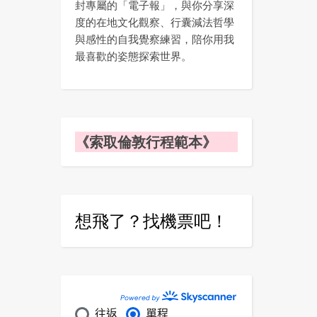
封專屬的「電子報」，與你分享深
度的在地文化觀察、行囊減法哲學
與感性的自我覺察練習，陪你用我
最喜歡的姿態探索世界。
《索取倫敦行程範本》
想飛了？找機票吧！