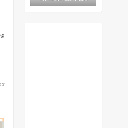
作還
ts