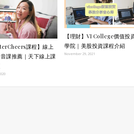
【理財】VI College價值投
學院｜美股投資課程介紹
terCheers課程】線上
November 29, 2021
影音課推薦｜天下線上課
價
2020